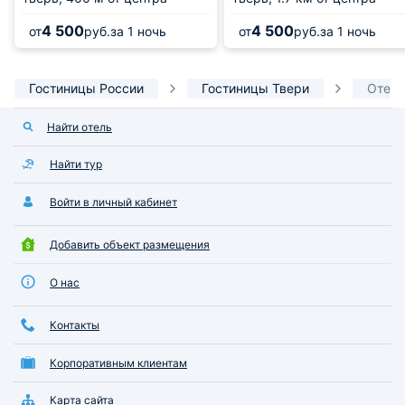
4 500
4 500
от
руб.
за 1 ночь
от
руб.
за 1 ночь
Гостиницы России
Гостиницы Твери
Отель
Найти отель
Найти тур
Войти в личный кабинет
Добавить объект размещения
О нас
Контакты
Корпоративным клиентам
Карта сайта