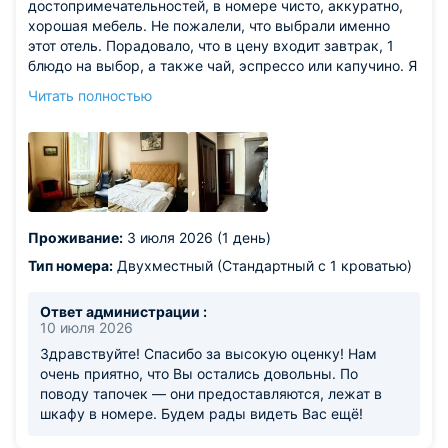
достопримечательностей, в номере чисто, аккуратно,
хорошая мебель. Не пожалели, что выбрали именно
этот отель. Порадовало, что в цену входит завтрак, 1
блюдо на выбор, а также чай, эспрессо или капучино. Я
выбрала блины, муж яичницу, также в дополнение к
Читать полностью
завтраку предлагали мини-булочки, масло, джем,
компот бесплатно. Персонал приятный, компетентный,
ненавязчивый. Впечатления об отеле положительные,
можно смело рекомендовать.
Из недостатков: хотелось бы в номере одноразовые
тапочки, но в принципе и без них обошлись, т.к. в
номере ковролин.
Проживание:
3 июля 2026 (1 день)
Тип номера:
Двухместный (Стандартный с 1 кроватью)
Ответ администрации :
10 июля 2026
Здравствуйте! Спасибо за высокую оценку! Нам
очень приятно, что Вы остались довольны. По
поводу тапочек — они предоставляются, лежат в
шкафу в номере. Будем рады видеть Вас ещё!