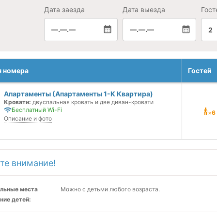
Дата заезда
Дата выезда
Гост
—.—.—
—.—.—
2
я номера
Гостей
Апартаменты (Апартаменты 1-К Квартира)
Кровати:
двуспальная кровать и две диван-кровати
Бесплатный Wi-Fi
×
6
Описание и фото
те внимание!
льные места
Можно с детьми любого возраста.
ние детей: