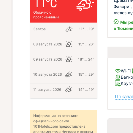
11
Драматич
Фаворит,
железнод
Облачно с
прояснениями
Мы ре
в Тюмен
Завтра
11° … 19°
08 августа 2026
15° … 26°
09 августа 2026
18° … 24°
Wi-Fi
10 августа 2026
15° … 29°
Балко
Кругл
11 августа 2026
14° … 19°
Показат
Информация на странице
официального сайта
101Hotels.com предоставлена
апартаментами Нигелла в южном