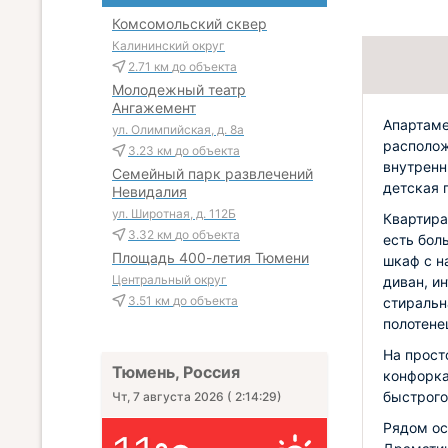
Комсомольский сквер
Калининский округ
2.71 км
до объекта
Молодежный театр
Ангажемент
Апартаме
ул. Олимпийская, д. 8а
располож
3.23 км
до объекта
внутренн
Семейный парк развлечений
детская 
Невидалия
ул. Широтная, д. 112Б
Квартира
3.32 км
до объекта
есть бол
Площадь 400-летия Тюмени
шкаф с н
Центральный округ
диван, и
3.51 км
до объекта
стиральн
полотене
На прост
Тюмень, Россия
конфорка
быстрого
Чт, 7 августа 2026
(
2:14:31
)
Рядом ос