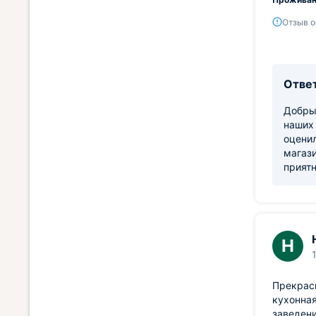
Отзыв о
Ответ
Добрый
наших 
оценил
магази
прият
Н
Прекрасн
кухонная
заведени