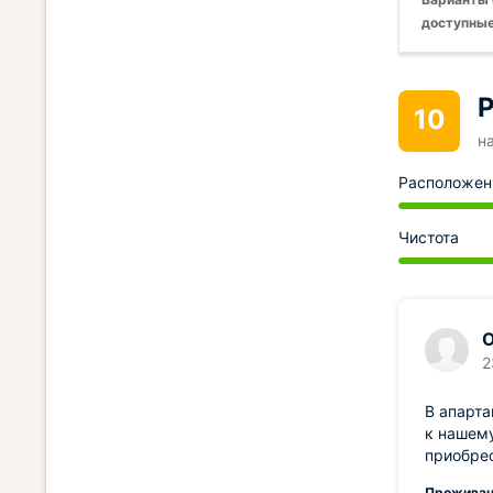
доступные
Р
10
н
Расположен
Чистота
О
2
В апарта
к нашему
приобре
Проживан