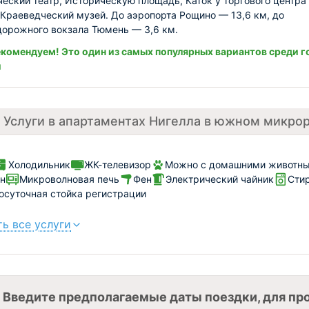
еский театр, Историческую площадь, Каток у торгового центра
 Краеведческий музей. До аэропорта Рощино — 13,6 км, до
орожного вокзала Тюмень — 3,6 км.
комендуем! Это один из самых популярных вариантов среди г
и
Услуги в апартаментах Нигелла в южном микро
Холодильник
ЖК-телевизор
Можно с домашними животным
н
Микроволновая печь
Фен
Электрический чайник
Сти
осуточная стойка регистрации
ь все услуги
Введите предполагаемые даты поездки, для пр