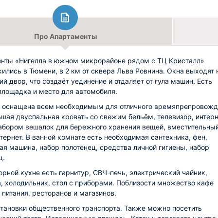
Про Апартаменты
нты «Нигелла в южном микрорайоне рядом с ТЦ Кристалл»
ились в Тюмени, в 2 км от сквера Льва Ровнина. Окна выходят 
ий двор, что создаёт уединение и отдаляет от гула машин. Есть
площадка и место для автомобиля.
 оснащена всем необходимым для отличного времяпрепровожд
ьшая двуспальная кровать со свежим бельём, телевизор, интерн
абором вешалок для бережного хранения вещей, вместительны
нтернет. В ванной комнате есть необходимая сантехника, фен,
ая машина, набор полотенец, средства личной гигиены, набор
ц.
орной кухне есть гарнитур, СВЧ-печь, электрический чайник,
, холодильник, стол с приборами. Поблизости множество кафе
 питания, ресторанов и магазинов.
тановки общественного транспорта. Также можно посетить