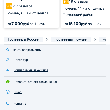
19 отзывов
9.4
717 отзывов
9.4
Тюмень,
11 км от центра
Тюмень,
800 м от центра
Тюменский район
7 000
15 100
от
руб.
за 1 ночь
от
руб.
за 1 ночь
Гостиницы России
Гостиницы Тюмени
Апа
Найти апартаменты
Найти тур
Войти в личный кабинет
Добавить объект размещения
О нас
Контакты