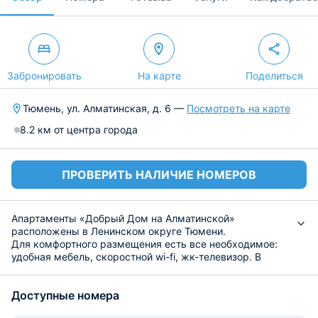
Забронировать
На карте
Поделиться
Тюмень, ул. Алматинская, д. 6 —
Посмотреть на карте
8.2 км от центра города
ПРОВЕРИТЬ НАЛИЧИЕ НОМЕРОВ
Апартаменты «Добрый Дом на Алматинской»
расположены в Ленинском округе Тюмени.
Для комфортного размещения есть все необходимое:
удобная мебель, скоростной wi-fi, жк-телевизор. В
ванной есть фен, стиральная машина, чистящие
средства, а также средства личной гигиены: тапочки,
Доступные номера
набор полотенец, шампунь.
Приготовить еду можно самостоятельно на кухне,