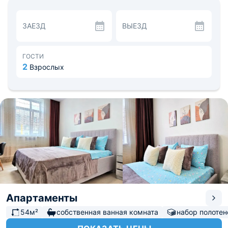
оборудованной бытовой техникой, среди которой:
микроволновая печь, плита, холодильник,
электрический чайник. Помимо этого, есть кухонные
ЗАЕЗД
ВЫЕЗД
принадлежности для готовки, а также обеденный стол.
Перекусить гости могут в ближайших ресторанах или
кафе.
Разнообразить путешествие позволят
ГОСТИ
достопримечательности, расположенные рядом с
2
Взрослых
апартаментами. Среди них: парк им. Ю. А. Гагарина,
Бассейн при базе отдыха Волна, озеро Круглое.
Расстояние до Аэропорта Рощино составляет 22,6 км,
до Железнодорожного вокзала Тюмень - 11,7 км.
Апартаменты
54м²
собственная ванная комната
набор полотен