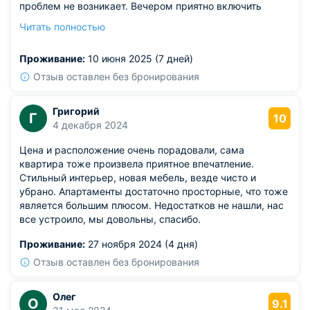
проблем не возникает. Вечером приятно включить
фильм — интернет не тормозит. Интерьер сдержанный,
Читать полностью
но тёплый, не создаёт ощущения «чужого жилья».
Можно готовить, стирать, отдыхать — всё под рукой. В
Проживание:
10 июня 2025 (7 дней)
шаговой доступности кафе, магазины, остановка.
Из недостатков: дверь в ванную скрипит при
Отзыв оставлен без бронирования
открывании.
Григорий
Г
10
4 декабря 2024
Цена и расположение очень порадовали, сама
квартира тоже произвела приятное впечатление.
Стильный интерьер, новая мебель, везде чисто и
убрано. Апартаменты достаточно просторные, что тоже
является большим плюсом. Недостатков не нашли, нас
все устроило, мы довольны, спасибо.
Проживание:
27 ноября 2024 (4 дня)
Отзыв оставлен без бронирования
Олег
О
9.1