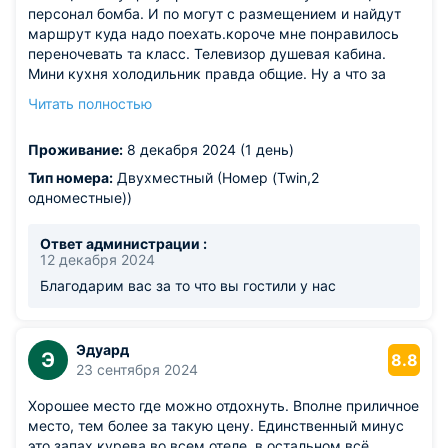
персонал бомба. И по могут с размещением и найдут
маршрут куда надо поехать.короче мне понравилось
переночевать та класс. Телевизор душевая кабина.
Мини кухня холодильник правда общие. Ну а что за
такие бабки? Если б не телевизор и душевая можно
Читать полностью
подумать в СССР попал. Всё чистенько. Тихо
спокойно.так что даже без сомнения в СССР.
Проживание:
8 декабря 2024 (1 день)
Тип номера:
Двухместный (Номер (Twin,2
одноместные))
Ответ администрации :
12 декабря 2024
Благодарим вас за то что вы гостили у нас
Эдуард
Э
8.8
23 сентября 2024
Хорошее место где можно отдохнуть. Вполне приличное
место, тем более за такую цену. Единственный минус
это запах курева во всем отеле, в остальном всё