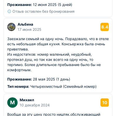
доброе отношение, качественное обслуживание,
Проживание:
12 июня 2025 (5 дней)
выгодные цены и комфортная тихая среда.
Отзыв оставлен без бронирования
Альбина
8.4
17 июня 2025
Заезжали семьей на одну ночь. Порадовало, что в отеле
есть небольшая общая кухня. Консьержка была очень
приветлива.
Из недостатков: номер маленький, неудобный,
протекал душ, но так как всего на одну ночь, то
терпимо. Более длительное пребывание было бы не
комфортным.
Проживание:
28 мая 2025 (1 день)
Тип номера:
Четырехместный (Семейный номер)
Михаил
М
10
10 декабря 2024
Вообще за эту цену просто ништяк.обслуживающий