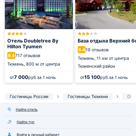
Отель Doubletree By
База отдыха Верхний б
Hilton Tyumen
19 отзывов
9.4
717 отзывов
9.4
Тюмень,
11 км от центра
Тюмень,
800 м от центра
Тюменский район
7 000
15 100
от
руб.
за 1 ночь
от
руб.
за 1 ночь
Гостиницы России
Гостиницы Тюмени
Оте
Найти отель
Найти тур
Войти в личный кабинет