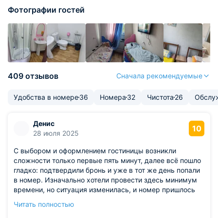
Фотографии гостей
409 отзывов
Сначала рекомендуемые
Удобства в номере
36
Номера
32
Чистота
26
Обслу
Денис
10
28 июля 2025
С выбором и оформлением гостиницы возникли
сложности только первые пять минут, далее всё пошло
гладко: подтвердили бронь и уже в тот же день попали
в номер. Изначально хотели провести здесь минимум
времени, но ситуация изменилась, и номер пришлось
оставить на более длительный срок, администрация
Читать полностью
отреагировала быстро и без проблем. Что запомнится: