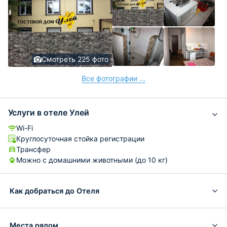
Матрасы старенькие, чувствуются пружинки. Подушки
с шишками, тоже старенькие. На одну ночьку - советую
Соотношение ЦЕНА-КАЧЕСТВО
Смотреть 225 фото
Все фотографии ...
Услуги в отеле Улей
Wi-Fi
Круглосуточная стойка регистрации
Трансфер
Можно с домашними животными (до 10 кг)
Как добраться до Отеля
Места рядом