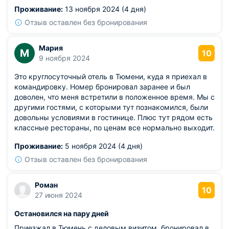
разместились, нас никто не беспокоил, поэтому
Проживание:
13 ноября 2024 (4 дня)
благодарим за уют!
Отзыв оставлен без бронирования
Мария
М
10
9 ноября 2024
Это круглосуточный отель в Тюмени, куда я приехал в
командировку. Номер бронировал заранее и был
доволен, что меня встретили в положенное время. Мы с
другими гостями, с которыми тут познакомился, были
довольны условиями в гостинице. Плюс тут рядом есть
классные рестораны, по ценам все нормально выходит.
Проживание:
5 ноября 2024 (4 дня)
Отзыв оставлен без бронирования
Роман
10
27 июня 2024
Остановился на пару дней
Приезжал в Тюмень с деловым визитом, бронировал в