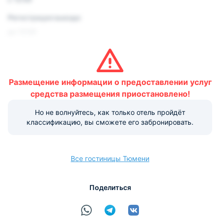
Регистрация выезда:
до 12:00
Условия и правила проживания:
Размещение домашних животных не допускается.
Размещение информации о предоставлении услуг
Варианты оплаты, доступные на ресепшене:
средства размещения приостановлено!
Но не волнуйтесь, как только отель пройдёт
Наличные
Безналичный
Visa
Euro/Mastercard
МИР
классификацию, вы сможете его забронировать.
Все гостиницы Тюмени
расчёт
Поделиться