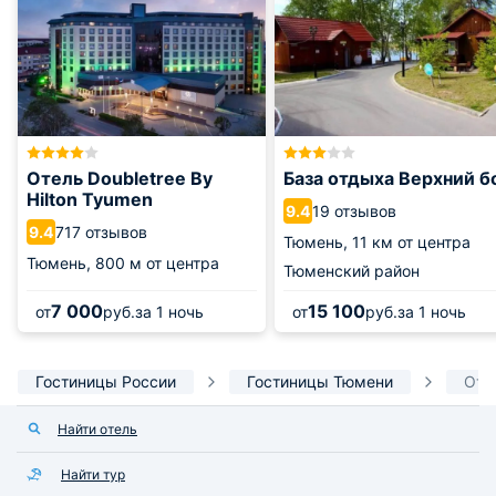
Отель Doubletree By
База отдыха Верхний б
Hilton Tyumen
19 отзывов
9.4
717 отзывов
9.4
Тюмень,
11 км от центра
Тюмень,
800 м от центра
Тюменский район
7 000
15 100
от
руб.
за 1 ночь
от
руб.
за 1 ночь
Гостиницы России
Гостиницы Тюмени
Оте
Найти отель
Найти тур