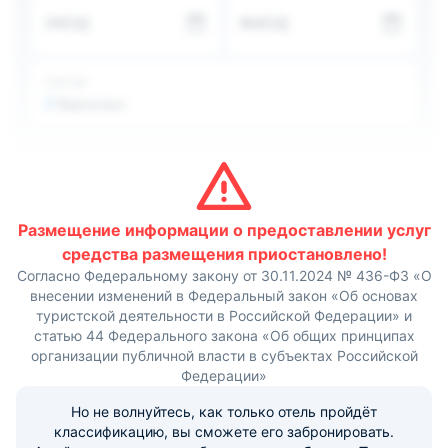
Пообедать гости смогут в кафе и ресторанах разных
ЗАЕЗД
ВЫЕЗД
кухонь в шаговой доступности от отеля; поблизости
есть супермаркеты и продуктовые магазины. В отеле
отдыхающие могут воспользоваться чайным набором.
Рядом с отелем «Атюм» находится несколько
ГОСТИ
живописных скверов и исторических памятников,
2
Взрослых
городских достопримечательностей, ледовый каток,
кондитерские и бары.
Размещение информации о предоставлении услуг
средства размещения приостановлено!
Согласно Федеральному закону от 30.11.2024 № 436-ФЗ «О
внесении изменений в Федеральный закон «Об основах
туристской деятельности в Российской Федерации» и
статью 44 Федерального закона «Об общих принципах
организации публичной власти в субъектах Российской
Федерации»
Но не волнуйтесь, как только отель пройдёт
классификацию, вы сможете его забронировать.