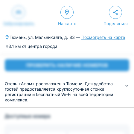
Забронировать
На карте
Поделиться
Тюмень, ул. Мельникайте, д. 83 —
Посмотреть на карте
3.1 км от центра города
ПРОВЕРИТЬ НАЛИЧИЕ НОМЕРОВ
Отель «Атюм» расположен в Тюмени. Для удобства
гостей предоставляется круглосуточная стойка
регистрации и бесплатный Wi-Fi на всей территории
комплекса.
Разместиться предлагается в номерах разной
категории, оснащенных необходимым набором
Доступные номера
техники, сантехники и мебели, а также мини-баром.
Также проводятся акции, благодаря которым
постояльцы смогут забронировать номер за меньшую
сумму.