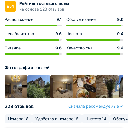
Рейтинг гостевого дома
9.4
на основе 228 отзывов
Расположение
9.1
Обслуживание
9.6
Цена/качество
9.6
Чистота
9.4
Питание
9.6
Качество сна
9.4
Фотографии гостей
228 отзывов
Сначала рекомендуемые
Номера
18
Удобства в номере
15
Чистота
14
Обслуж