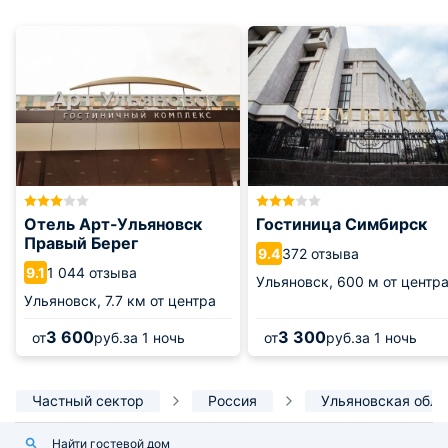
Отель Арт-Ульяновск
Гостиница Симбирск
Правый Берег
372 отзыва
9.4
1 044 отзыва
9.1
Ульяновск,
600 м от центр
Ульяновск,
7.7 км от центра
3 600
3 300
от
руб.
за 1 ночь
от
руб.
за 1 ночь
Частный сектор
Россия
Ульяновская обла
Найти гостевой дом