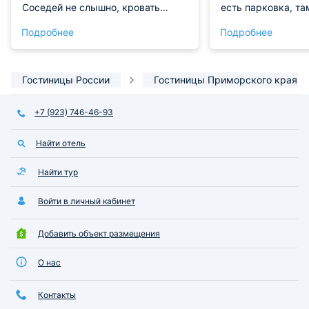
Соседей не слышно, кровать
есть парковка, та
удобная. Видно, что в отеле
свой автомобиль.
Подробнее
Подробнее
хороший ремонт, тем не менее
тут отличные усло
стоимость проживания
очень удобная, н
приличная. Расположение
уютный. А еще тут
удобное в центре города, рядом
чистой водой для 
Гостиницы России
Гостиницы Приморского края
есть все необходимое.
+7 (923) 746-46-93
Найти отель
Найти тур
Войти в личный кабинет
Добавить объект размещения
О нас
Контакты