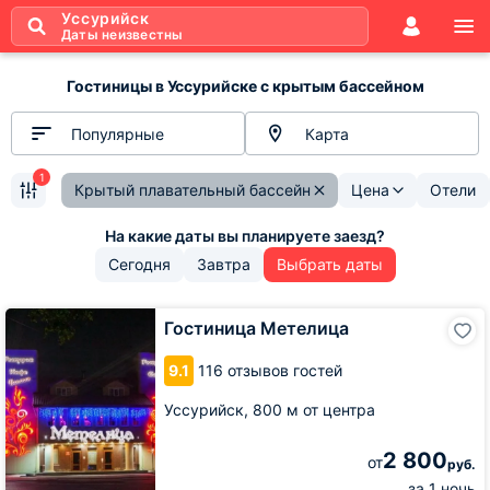
Уссурийск
Даты неизвестны
Гостиницы в Уссурийске с крытым бассейном
Популярные
Карта
1
Крытый плавательный бассейн
Цена
Отели
Сегодня
Завтра
Выбрать даты
Гостиница
Гостиница Метелица
Метелица
9.1
116 отзывов гостей
Уссурийск,
800 м от центра
2 800
от
руб.
за 1 ночь