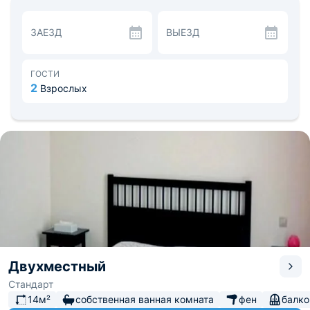
котором гости смогут расслабиться и отдохнуть. К
услугам гостей финская сауна, турецкий хамам,
ЗАЕЗД
ВЫЕЗД
бассейн, солярий и гидромассажные ванны.
Гостиница отлично подойдет для любителей активного
отдыха вдали от города. В зимнее время здесь
открывается горнолыжная трасса длиной 220 метров,
ГОСТИ
перепадом в 45 градусов.
2
Взрослых
Двухместный
Стандарт
14м²
собственная ванная комната
фен
балко