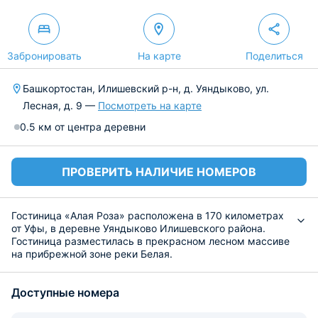
Забронировать
На карте
Поделиться
Башкортостан, Илишевский р-н, д. Уяндыково, ул.
Лесная, д. 9 —
Посмотреть на карте
0.5 км от центра деревни
ПРОВЕРИТЬ НАЛИЧИЕ НОМЕРОВ
Гостиница «Алая Роза» расположена в 170 километрах
от Уфы, в деревне Уяндыково Илишевского района.
Гостиница разместилась в прекрасном лесном массиве
на прибрежной зоне реки Белая.
Гостиница предоставляет 27 уютных номеров
различных категорий: от номеров «эконом-класса» до
Доступные номера
класса «люкс». Все номера оснащены необходимой
мебелью, телевизором, телефоном.
Также «Алая Роза» предлагает услуги SPA-центра, в