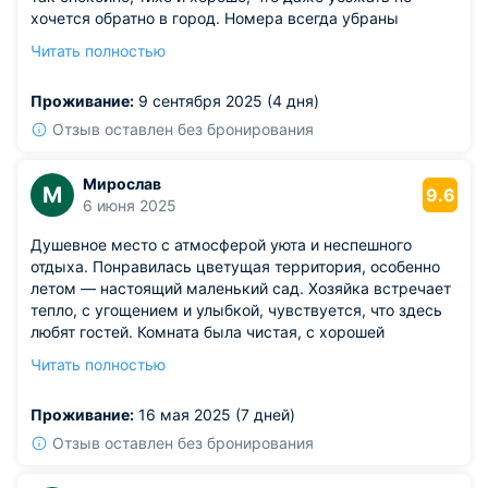
хочется обратно в город. Номера всегда убраны
отлично, душ есть, также работает здесь финская
Читать полностью
сауна, хамам, солярий. Можно посетить и
гидромассажные ванны. В зимнее время из
Проживание:
9 сентября 2025 (4 дня)
развлечений - это конечно же скат по горнолыжным
трассам.
Отзыв оставлен без бронирования
Мирослав
М
9.6
6 июня 2025
Душевное место с атмосферой уюта и неспешного
отдыха. Понравилась цветущая территория, особенно
летом — настоящий маленький сад. Хозяйка встречает
тепло, с угощением и улыбкой, чувствуется, что здесь
любят гостей. Комната была чистая, с хорошей
шумоизоляцией — ничего не мешало отдыху. На
Читать полностью
территории много уголков для уединения, где можно
читать или просто сидеть с видом на природу. Соседи
Проживание:
16 мая 2025 (7 дней)
не мешали, все было спокойно.
Из недостатков: местная кухня в столовой порадовала
Отзыв оставлен без бронирования
— всё вкусно, по-домашнему. Только в душе напор
воды мог быть чуть посильнее — приходилось