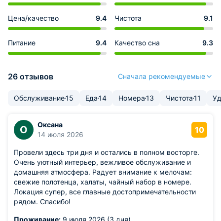
Цена/качество
9.4
Чистота
9.1
Питание
9.4
Качество сна
9.3
26 отзывов
Сначала рекомендуемые
Обслуживание
15
Еда
14
Номера
13
Чистота
11
Уд
Оксана
О
10
14 июля 2026
Провели здесь три дня и остались в полном восторге.
Очень уютный интерьер, вежливое обслуживание и
домашняя атмосфера. Радует внимание к мелочам:
свежие полотенца, халаты, чайный набор в номере.
Локация супер, все главные достопримечательности
рядом. Спасибо!
Проживание:
9 июля 2026 (3 дня)