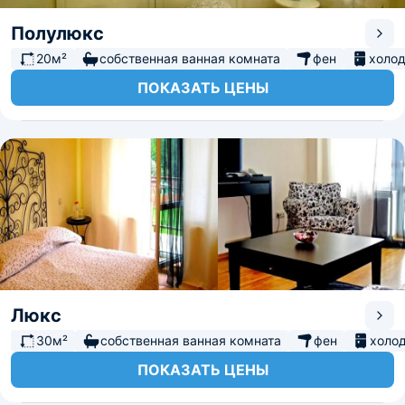
Полулюкс
20м²
собственная ванная комната
фен
холо
ПОКАЗАТЬ ЦЕНЫ
Люкс
30м²
собственная ванная комната
фен
холо
ПОКАЗАТЬ ЦЕНЫ