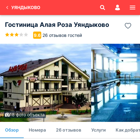
УЯНДЫКОВО
Гостиница Алая Роза Уяндыково
26 отзывов гостей
9.6
18 фото объекта
Обзор
Номера
26 отзывов
Услуги
Как добра