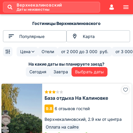
Верхнекалиновский
Даты неизвестны
Гостиницы Верхнекалиновского
Популярные
Карта
Цена
Отели
от
2 000
до
3 000
руб.
от
3 000
Сегодня
Завтра
Выбрать даты
База
отдыха
На
База отдыха На Калиновке
Калиновке
9.8
6 отзывов гостей
Верхнекалиновский,
2.9 км от центра
Оплата на сайте