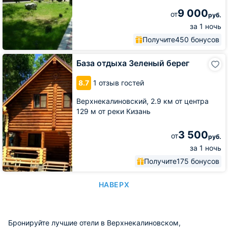
9 000
от
руб.
за 1 ночь
Получите
450 бонусов
База
База отдыха Зеленый берег
отдыха
Зеленый
8.7
1 отзыв гостей
берег
Верхнекалиновский,
2.9 км от центра
129 м от реки Кизань
3 500
от
руб.
за 1 ночь
Получите
175 бонусов
НАВЕРХ
Бронируйте лучшие отели в Верхнекалиновском,