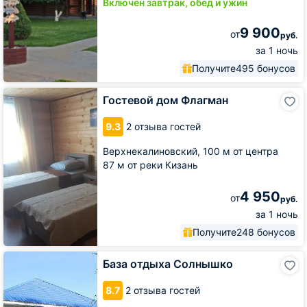
Включён завтрак, обед и ужин
9 900
от
руб.
за 1 ночь
Получите
495 бонусов
Гостевой
Гостевой дом Флагман
дом
Флагман
9.3
2 отзыва гостей
Верхнекалиновский,
100 м от центра
87 м от реки Кизань
4 950
от
руб.
за 1 ночь
Получите
248 бонусов
База
База отдыха Солнышко
отдыха
Солнышко
8.7
2 отзыва гостей