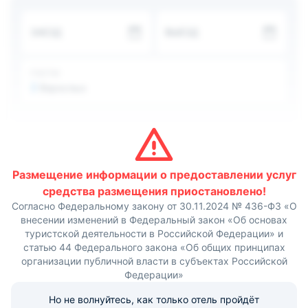
В саду можно организовать барбекю. Меню в
ресторане удивит большим выбором деликатесов.
ЗАЕЗД
ВЫЕЗД
Также работает бар.
Для успешного делового взаимодействия можно
арендовать банкетный или конференц-зал.
В 3 км отсюда расположен Успенский храм. Расстояние
ГОСТИ
до аэропорта составляет 20,2 км.
2
Взрослых
Размещение информации о предоставлении услуг
средства размещения приостановлено!
Согласно Федеральному закону от 30.11.2024 № 436-ФЗ «О
внесении изменений в Федеральный закон «Об основах
туристской деятельности в Российской Федерации» и
статью 44 Федерального закона «Об общих принципах
организации публичной власти в субъектах Российской
Федерации»
Но не волнуйтесь, как только отель пройдёт