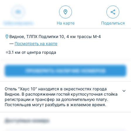
Забронировать
На карте
Поделиться
Видное, ТЛПХ Подлипки 10, 4 км трассы М-4
—
Посмотреть на карте
3.1 км от центра города
ПРОВЕРИТЬ НАЛИЧИЕ НОМЕРОВ
Отель "Хаус 10" находится в окрестностях города
Видное. В распоряжении гостей круглосуточная стойка
регистрации и трансфер за дополнительную плату.
Постояльцев могут разбудить в желаемое время.
Новобрачным предоставляются специальные условия.
Номерной фонд позволяет размещаться как вдвоем,
Доступные номера
так и в большем количестве. Номера имеют
классический стиль оформления и необходимое
оснащение для полноценного отдыха.