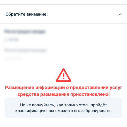
Обратите внимание!
Регистрация заезда:
с 14:00
Регистрация выезда:
до 07:00
Работа стойки регистрации:
Круглосуточно
Размещение информации о предоставлении услуг
Условия и правила проживания:
средства размещения приостановлено!
Размещение домашних животных не допускается.
Но не волнуйтесь, как только отель пройдёт
Варианты оплаты, доступные на ресепшене:
классификацию, вы сможете его забронировать.
Этот объект размещения принимает только
наличные.