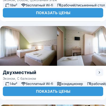
18м²
бесплатный Wi-fi
рабочий/письменный стол
ПОКАЗАТЬ ЦЕНЫ
Двухместный
Эконом, С балконом
14м²
бесплатный Wi-fi
кондиционер
рабочий
ПОКАЗАТЬ ЦЕНЫ