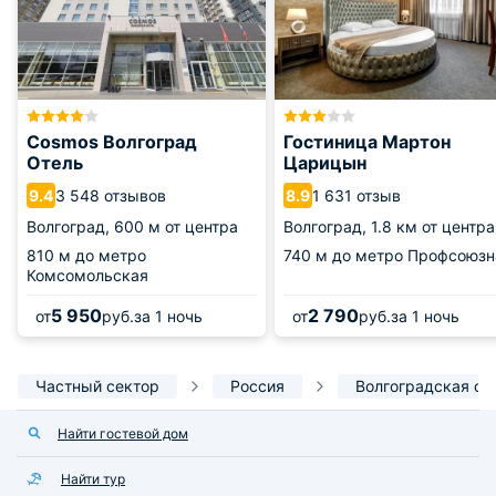
Cosmos Волгоград
Гостиница Мартон
Отель
Царицын
3 548 отзывов
1 631 отзыв
9.4
8.9
Волгоград,
600 м от центра
Волгоград,
1.8 км от центра
810 м
до метро
740 м
до метро Профсоюзн
Комсомольская
5 950
2 790
от
руб.
за 1 ночь
от
руб.
за 1 ночь
Частный сектор
Россия
Волгоградская об
Найти гостевой дом
Найти тур