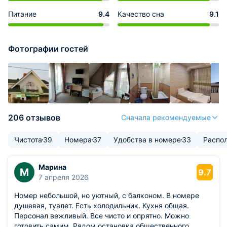
Питание
9.4
Качество сна
9.1
Фотографии гостей
206 отзывов
Сначала рекомендуемые
Чистота
39
Номера
37
Удобства в номере
33
Распо
Марина
М
9.7
7 апреля 2026
Номер небольшой, но уютный, с балконом. В номере
душевая, туалет. Есть холодильник. Кухня общая.
Персонал вежливый. Все чисто и опрятно. Можно
готовить самим. Рядом остановка общественного