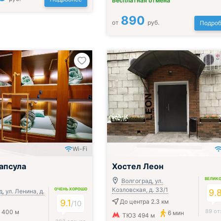
Бесплатная отмена
890
от
руб.
Подроб
Wi-Fi
апсула
Хостел Леон
ВЕЛИК
Волгоград, ул.
Козловская, д. 33/1
ОЧЕНЬ ХОРОШО
, ул. Ленина, д.
9.
9.1
До центра 2.3 км
/
10
89 от
 400 м
6 мин
ТЮЗ 494 м