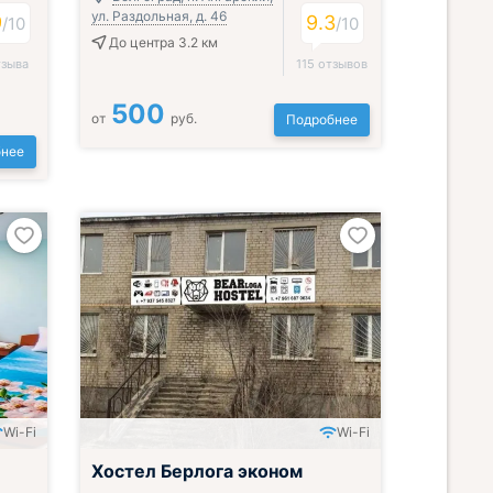
ул. Раздольная, д. 46
9
9.3
/
10
/
10
До центра 3.2 км
тзыва
115 отзывов
500
от
руб.
Подробнее
нее
Wi-Fi
Wi-Fi
Хостел Берлога эконом