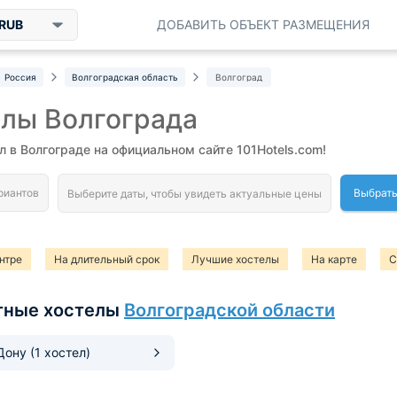
RUB
ДОБАВИТЬ ОБЪЕКТ РАЗМЕЩЕНИЯ
Россия
Волгоградская область
Волгоград
лы Волгограда
л в Волгограде на официальном сайте 101Hotels.com!
Выбрать
нтре
На длительный срок
Лучшие хостелы
На карте
С
елы на двоих
Капсульные хостелы
Хостелы до 500 рублей
тные хостелы
Волгоградской области
-Дону
(1 хостел)