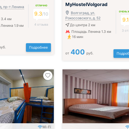
MyHostelVolgorad
ОТЛИЧНО
д, пр-т Ленина
ОЧЕНЬ 
9.3
Волгоград, ул.
/
10
Рокоссовского, д. 52
 3.4 км
9.1
4 отзыва
До центра 2 км
Ленина 1.9 км
3 от
Площадь Ленина 1.3 км
16 мин
руб.
Подробнее
400
от
руб.
Подроб
Wi-Fi