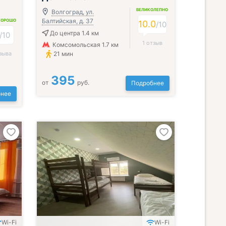
ВЕЛИКОЛЕПНО
Волгоград, ул.
Балтийская, д. 37
ХОРОШО
10.0
/
10
До центра 1.4 км
/
10
1 отзыв
Комсомольская 1.7 км
зыва
21 мин
395
от
руб.
Подробнее
нее
Wi-Fi
Wi-Fi