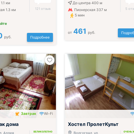
1.1 км
До центра 400 м
121 отзыв
5 от
ая 1.3 км
Пионерская 337 м
5 мин
айте
461
от
руб.
Подроб
0
руб.
Подробнее
Завтрак
Wi-Fi
чён
ак дома
Хостел ПролетКульт
ВЕЛИКОЛЕПНО
ОЧЕНЬ 
д, Аллея
Волгоград, ул.