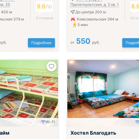
кв. 35
Пролеткультская, д. 3 кв. 1
9.6
8.
/
10
 400 м
До центра 200 м
9 отзывов
43 о
льская 379 м
Комсомольская 364 м
5 мин
550
руб.
от
руб.
Подробнее
Подроб
Wi-Fi
Лайм
Хостел Благодать