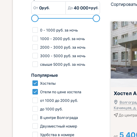
Сортировать
0
40 000+
От
руб.
До
руб.
0
-
1000
руб.
за ночь
1000
-
2000
руб.
за ночь
2000
-
3000
руб.
за ночь
3000
-
5000
руб.
за ночь
свыше
5000
руб.
за ночь
Популярные
Хостелы
Отели по цене хостела
Хостел 
от
1000
до
2000
руб.
Волгоград
Качинцев, д.
до
1000
руб.
До центра
В центре Волгограда
Двухместный номер
5 40
Удобства в номере
от