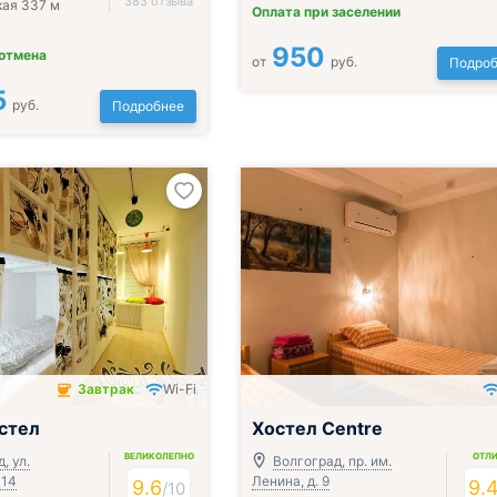
383 отзыва
ая 337 м
Оплата при заселении
950
 отмена
от
руб.
Подроб
5
руб.
Подробнее
Завтрак
Wi-Fi
чён
стел
Хостел Centre
ВЕЛИКОЛЕПНО
ОТЛ
, ул.
Волгоград, пр. им.
 14
Ленина, д. 9
9.6
9.
/
10