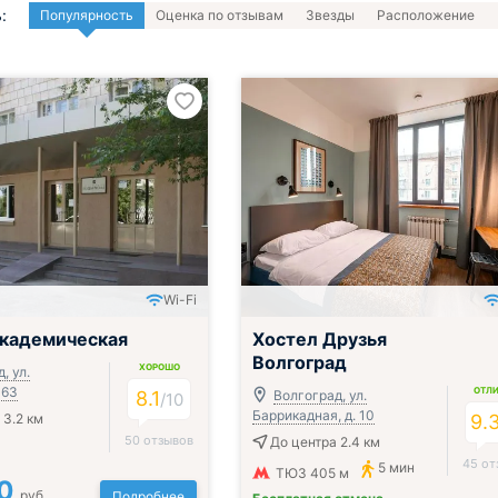
:
Популярность
Оценка по отзывам
Звезды
Расположение
Wi-Fi
Академическая
Хостел Друзья
Волгоград
ХОРОШО
, ул.
 63
ОТЛ
8.1
Волгоград, ул.
/
10
Баррикадная, д. 10
 3.2 км
9.
50 отзывов
До центра 2.4 км
45 от
5 мин
ТЮЗ 405 м
0
руб.
Подробнее