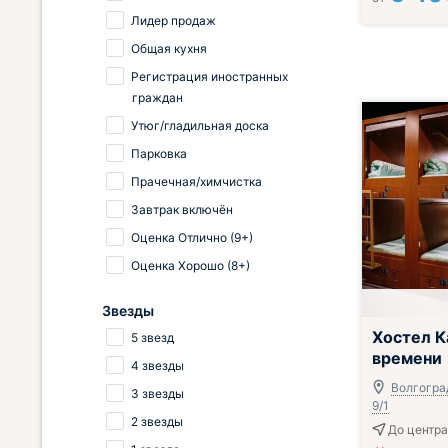
Лидер продаж
Общая кухня
Регистрация иностранных
граждан
Утюг/гладильная доска
Парковка
Прачечная/химчистка
Завтрак включён
Оценка Отлично (9+)
Оценка Хорошо (8+)
Звезды
Хостел К
5 звезд
времени
4 звезды
Волгоград
3 звезды
9/1
2 звезды
До центра