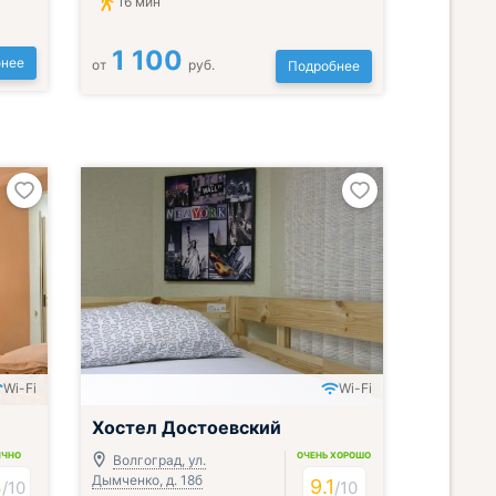
16 мин
1 100
нее
от
руб.
Подробнее
Wi-Fi
Wi-Fi
Хостел Достоевский
ИЧНО
ОЧЕНЬ ХОРОШО
Волгоград, ул.
Дымченко, д. 18б
4
9.1
/
10
/
10