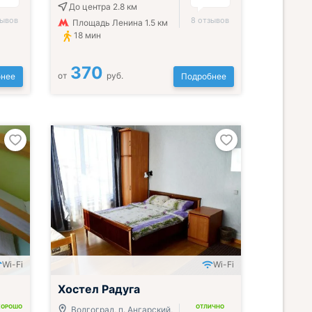
До центра 2.8 км
зывов
8 отзывов
Площадь Ленина 1.5 км
18 мин
370
от
руб.
нее
Подробнее
Wi-Fi
Wi-Fi
Хостел Радуга
ХОРОШО
ОТЛИЧНО
Волгоград, п. Ангарский,