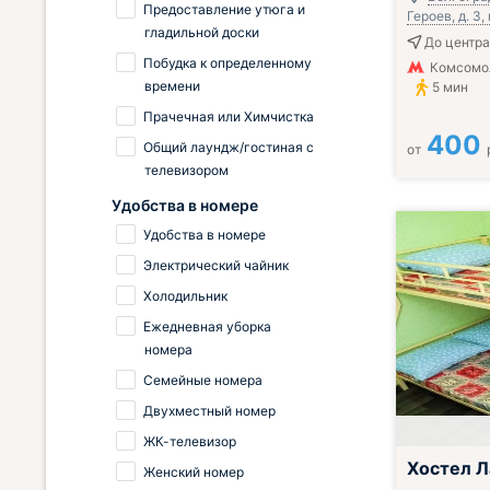
Предоставление утюга и
Героев, д. 3, 
гладильной доски
До центра
Побудка к определенному
Комсомо
времени
5 мин
Прачечная или Химчистка
400
Общий лаундж/гостиная с
от
телевизором
Удобства в номере
Удобства в номере
Электрический чайник
Холодильник
Ежедневная уборка
номера
Семейные номера
Двухместный номер
ЖК-телевизор
Хостел 
Женский номер