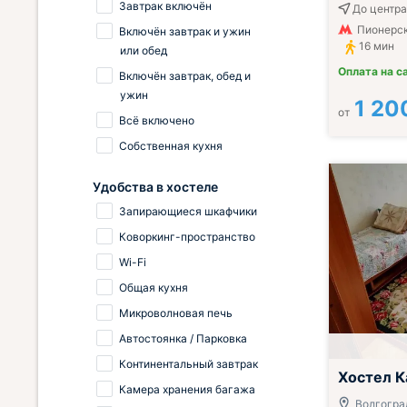
Завтрак включён
До центра 
Пионерск
Включён завтрак и ужин
16 мин
или обед
Оплата на с
Включён завтрак, обед и
ужин
1 20
от
Всё включено
Собственная кухня
Удобства в хостеле
Запирающиеся шкафчики
Коворкинг-пространство
Wi-Fi
Общая кухня
Микроволновая печь
Автостоянка / Парковка
Континентальный завтрак
Завтрак вклю
Хостел К
Камера хранения багажа
Волгогра