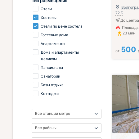
Тип размещения
Волгогра
Отели
72 Б
Хостелы
До центра
Отели по цене хостела
Площадь 
23 мин
Гостевые дома
Апартаменты
500
от
Дома и апартаменты
целиком
Пансионаты
Санатории
Базы отдыха
Коттеджи
Все станции метро
Все районы