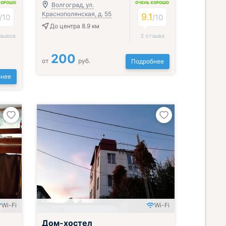
ХОРОШО
ОЧЕНЬ ХОРОШО
Волгоград, ул.
Краснополянская, д. 55
9.1
/
10
/
10
До центра 8.9 км
тзывов
3 отзыва
200
от
руб.
Подробнее
нее
Wi-Fi
Wi-Fi
Дом-хостел