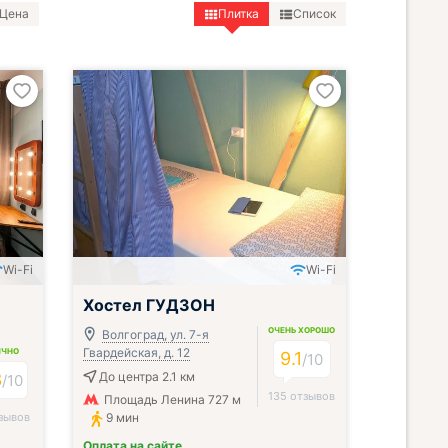
Цена
Плитка
Список
Wi-Fi
Wi-Fi
Хостел ГУДЗОН
ОЧЕНЬ ХОРОШО
Волгоград, ул. 7-я
Гвардейская, д. 12
ИЧНО
9.1
/
10
3
До центра 2.1 км
/
10
135 отзывов
Площадь Ленина 727 м
зывов
9 мин
Оплата на сайте