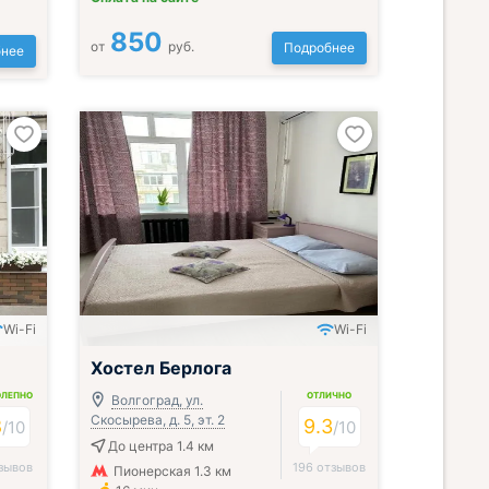
850
от
руб.
Подробнее
нее
Wi-Fi
Wi-Fi
Хостел Берлога
ОЛЕПНО
ОТЛИЧНО
Волгоград, ул.
Скосырева, д. 5, эт. 2
8
9.3
/
10
/
10
До центра 1.4 км
зывов
196 отзывов
Пионерская 1.3 км