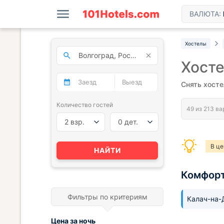
ВАЛЮТА:
Хостелы
Хосте
Снять хосте
Количество гостей
2 взр.
0 дет.
В це
НАЙТИ
Хост
Комфор
Фильтры по критериям
Калач-на
Цена за
ночь