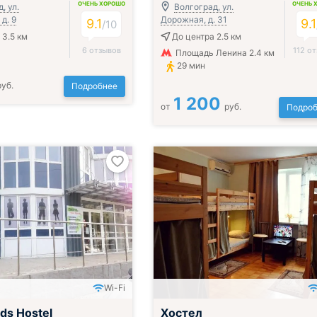
ОЧЕНЬ ХОРОШО
ОЧЕНЬ 
, ул.
Волгоград, ул.
д. 9
Дорожная, д. 31
9.1
9.1
/
10
 3.5 км
До центра 2.5 км
6 отзывов
112 о
Площадь Ленина 2.4 км
29 мин
руб.
Подробнее
1 200
от
руб.
Подроб
Wi-Fi
ds Hostel
Хостел