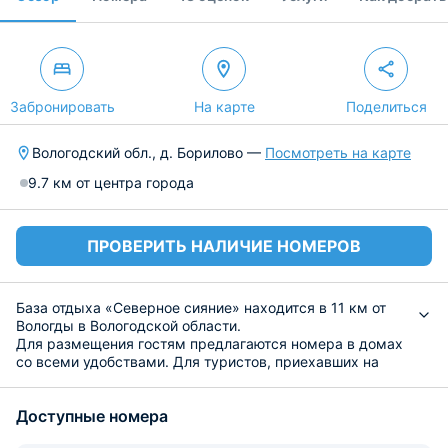
Забронировать
На карте
Поделиться
Вологодский обл., д. Борилово —
Посмотреть на карте
9.7 км от центра города
ПРОВЕРИТЬ НАЛИЧИЕ НОМЕРОВ
База отдыха «Северное сияние» находится в 11 км от
Вологды в Вологодской области.
Для размещения гостям предлагаются номера в домах
со всеми удобствами. Для туристов, приехавших на
личном транспорте, имеется парковка. В коттеджах №1
и №2 есть сауны с бассейнами, где нравится отдыхать
Доступные номера
взрослым и детям. Для постояльцев предлагается
русская банька, где Вы сможете снять накопившийся