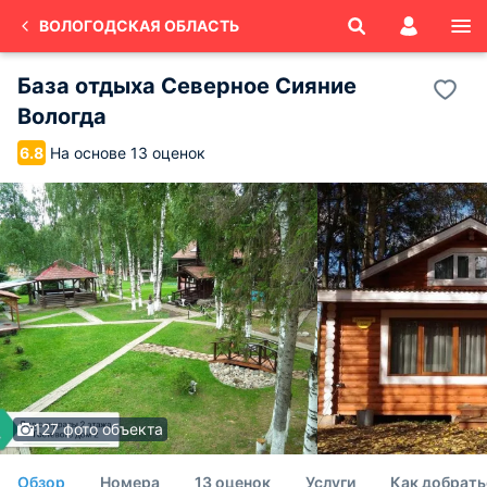
ВОЛОГОДСКАЯ ОБЛАСТЬ
База отдыха Северное Сияние
Вологда
На основе 13 оценок
6.8
127 фото объекта
Обзор
Номера
13 оценок
Услуги
Как добрать