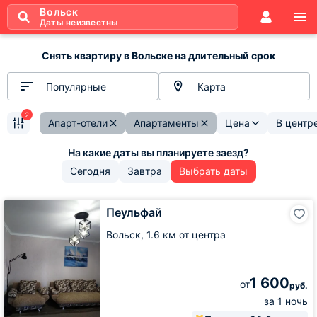
Вольск
Даты неизвестны
Снять квартиру в Вольске на длительный срок
Популярные
Карта
2
Апарт-отели
Апартаменты
Цена
В центр
Сегодня
Завтра
Выбрать даты
Пеульфай
Пеульфай
Вольск,
1.6 км от центра
1 600
от
руб.
за 1 ночь