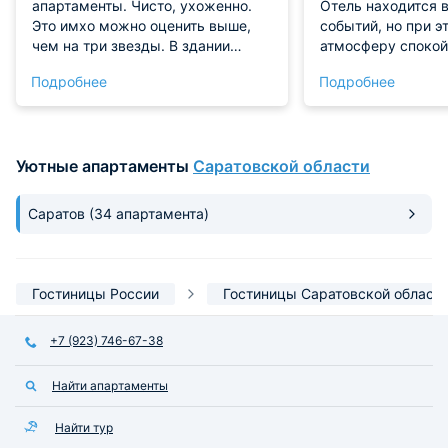
апартаменты. Чисто, ухоженно.
Отель находится 
Это имхо можно оценить выше,
событий, но при э
чем на три звезды. В здании
атмосферу спокой
отличный ресторан. Вроде бы
Администраторы п
Подробнее
Подробнее
есть сауны и бассейн, но не
оперативности, о
ходил. Расположение отличное.
документы почти 
Рядом Волга, храм и улица со
номер — это гимн 
множеством интересных мест
Отсутствие посто
Уютные апартаменты
Саратовской области
позволило нам вы
чем когда-либо, и
прекрасным наст
Саратов
(34 апартамента)
Гостиницы России
Гостиницы Саратовской област
+7 (923) 746-67-38
Найти апартаменты
Найти тур