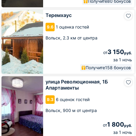
Получите
80 бонусов
Теремхаус
Теремхаус
9.6
1 оценка гостей
Вольск,
2.3 км от центра
3 150
от
руб.
за 1 ночь
Получите
158 бонусов
улица
улица Революционная, 1Б
Революционная,
Апартаменты
1Б
Апартаменты
9.3
6 оценок гостей
Вольск,
900 м от центра
1 800
от
руб.
за 1 ночь