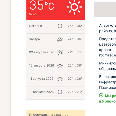
35
Ясно
Апарт-от
Сегодня
26° … 35°
района, 
Представ
Завтра
24° … 36°
цветовой
кровать,
09 августа 2026
22° … 33°
гости все
Мини-кух
10 августа 2026
22° … 36°
обеденны
В нескол
11 августа 2026
22° … 36°
инфрастр
Пашковск
12 августа 2026
22° … 23°
Мы ре
в Яблон
Информация на странице