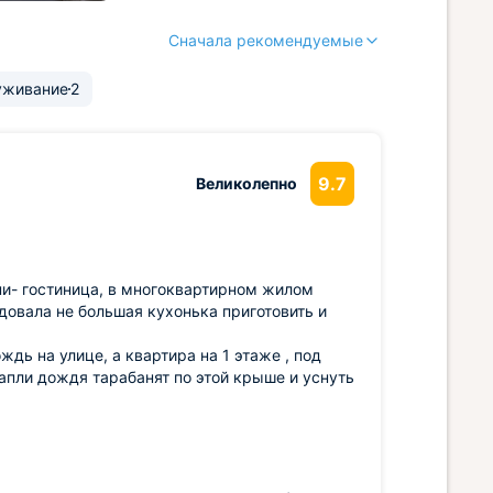
Сначала рекомендуемые
уживание
2
9.7
Великолепно
ни- гостиница, в многоквартирном жилом
довала не большая кухонька приготовить и
дь на улице, а квартира на 1 этаже , под
апли дождя тарабанят по этой крыше и уснуть