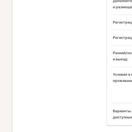
Дополните
и размеще
Регистрац
Регистрац
Ранний/по
и выезд:
Условия и
проживани
Варианты 
доступные