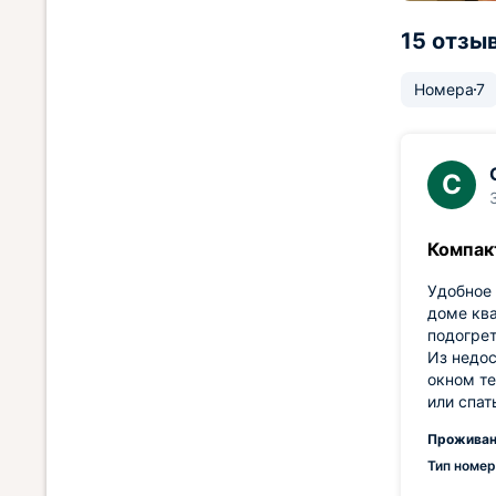
15 отзы
Номера
7
С
Компак
Удобное 
доме ква
подогрет
Из недос
окном те
или спат
Проживан
Тип номер