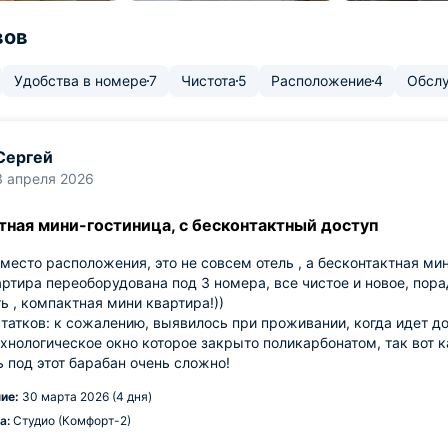
вов
Удобства в номере
7
Чистота
5
Расположение
4
Обсл
Сергей
3 апреля 2026
тная мини-гостиница, с бесконтактный доступ
место расположения, это не совсем отель , а бесконтактная ми
ртира переоборудована под 3 номера, все чистое и новое, пора
ь , компактная мини квартира!))
татков: к сожалению, выявилось при проживании, когда идет дож
хнологическое окно которое закрыто поликарбонатом, так вот к
ь под этот барабан очень сложно!
ие:
30 марта 2026 (4 дня)
а:
Студио (Комфорт-2)