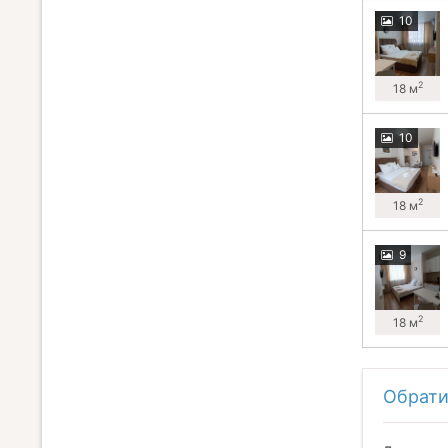
10
2
18 м
10
2
18 м
9
2
18 м
Обрати