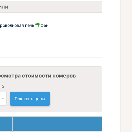
или
роволновая печь
Фен
осмотра стоимости номеров
ей
Показать цены