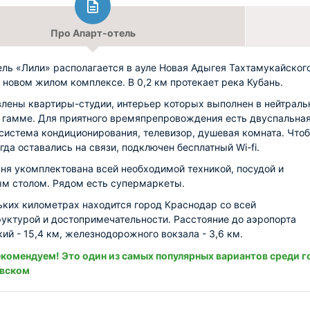
Про Апарт-отель
ель «Лили» располагается в ауле Новая Адыгея Тахтамукайског
в новом жилом комплексе. В 0,2 км протекает река Кубань.
лены квартиры-студии, интерьер которых выполнен в нейтраль
 гамме. Для приятного времяпрепровождения есть двуспальна
 система кондиционирования, телевизор, душевая комната. Что
гда оставались на связи, подключен бесплатный Wi-fi.
ня укомплектована всей необходимой техникой, посудой и
м столом. Рядом есть супермаркеты.
ьких километрах находится город Краснодар со всей
уктурой и достопримечательности. Расстояние до аэропорта
ий - 15,4 км, железнодорожного вокзала - 3,6 км.
комендуем! Это один из самых популярных вариантов среди г
овском