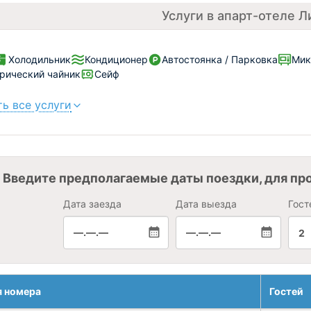
Услуги в апарт-отеле Л
Холодильник
Кондиционер
Автостоянка / Парковка
Мик
рический чайник
Сейф
ь все услуги
Введите предполагаемые даты поездки, для пр
Дата заезда
Дата выезда
Гост
—.—.—
—.—.—
2
я номера
Гостей