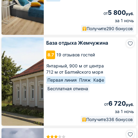
5 800
от
руб.
за 1 ночь
Получите
290 бонусов
База
База отдыха Жемчужина
отдыха
Жемчужина
8.7
19 отзывов гостей
Янтарный,
900 м от центра
712 м от Балтийского моря
Первая линия
Пляж
Кафе
Бесплатная отмена
6 720
от
руб.
за 1 ночь
Получите
336 бонусов
Гостиница
Аквамарин