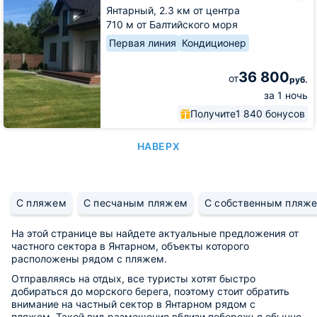
Lake
Янтарный,
2.3 км от центра
710 м от Балтийского моря
Первая линия
Кондиционер
36 800
от
руб.
за 1 ночь
Получите
1 840 бонусов
НАВЕРХ
С пляжем
С песчаным пляжем
С собственным пляж
На этой странице вы найдете актуальные предложения от
частного сектора в Янтарном, объекты которого
расположены рядом с пляжем.
Отправляясь на отдых, все туристы хотят быстро
добираться до морского берега, поэтому стоит обратить
внимание на частный сектор в Янтарном рядом с
пляжем. Такой вид размещения вблизи побережья обычно