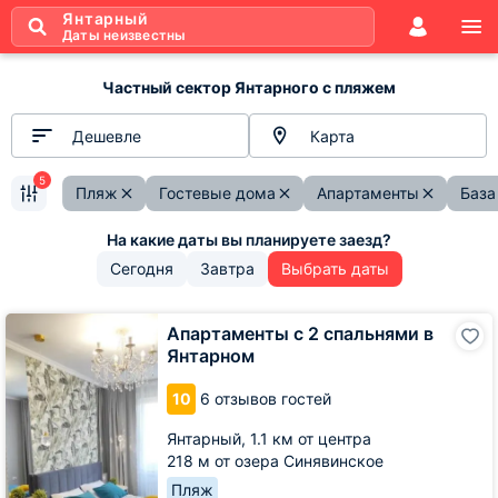
Янтарный
Даты неизвестны
Частный сектор Янтарного с пляжем
Дешевле
Карта
5
Пляж
Гостевые дома
Апартаменты
База
Сегодня
Завтра
Выбрать даты
Апартаменты
Апартаменты с 2 спальнями в
с
Янтарном
2
спальнями
10
6 отзывов гостей
в
Янтарном
Янтарный,
1.1 км от центра
218 м от озера Синявинское
Пляж