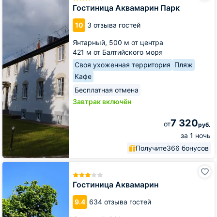
Парк
Гостиница Аквамарин Парк
10
3 отзыва гостей
Янтарный,
500 м от центра
421 м от Балтийского моря
Своя ухоженная территория
Пляж
Кафе
Бесплатная отмена
Завтрак включён
7 320
от
руб.
за 1 ночь
Получите
366 бонусов
Гостиница
Аквамарин
Гостиница Аквамарин
9.4
634 отзыва гостей