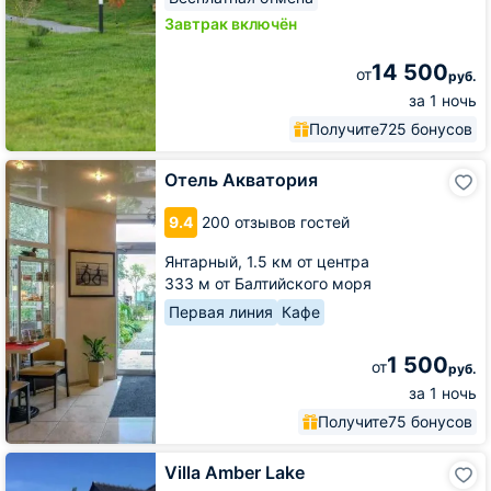
Завтрак включён
14 500
от
руб.
за 1 ночь
Получите
725 бонусов
Отель
Отель Акватория
Акватория
9.4
200 отзывов гостей
Янтарный,
1.5 км от центра
333 м от Балтийского моря
Первая линия
Кафе
1 500
от
руб.
за 1 ночь
Получите
75 бонусов
Villa
Villa Amber Lake
Amber