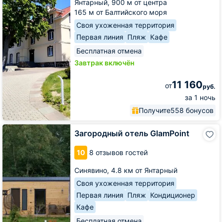
Янтарный,
900 м от центра
165 м от Балтийского моря
Своя ухоженная территория
Первая линия
Пляж
Кафе
Бесплатная отмена
Завтрак включён
11 160
от
руб.
за 1 ночь
Получите
558 бонусов
Загородный
Загородный отель GlamPoint
отель
GlamPoint
10
8 отзывов гостей
Синявино,
4.8 км от Янтарный
Своя ухоженная территория
Первая линия
Пляж
Кондиционер
Кафе
Бесплатная отмена