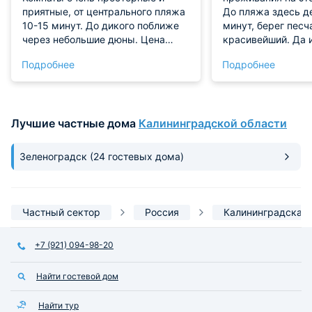
приятные, от центрального пляжа
До пляжа здесь д
10-15 минут. До дикого поближе
минут, берег песч
через небольшие дюны. Цена
красивейший. Да 
качество сочетается прекрасно .
территория дачи 
Подробнее
Подробнее
Без питания . Рядом прекрасное
внимание. Здесь е
кафе Базилик, много магазинов .
и барбекю зона. 
Фото дикого пляжа прилагаю .
искупаться в басс
порезвиться на ба
Лучшие частные дома
Калининградской области
Предлагают велос
В домике две спал
оборудование в н
Зеленоградск
(24 гостевых дома)
Мебели достаточно
со всеми удобств
довольны абсолют
Частный сектор
Россия
Калининградская 
+7 (921) 094-98-20
Найти гостевой дом
Найти тур