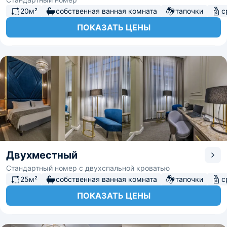
20м²
собственная ванная комната
тапочки
с
ПОКАЗАТЬ ЦЕНЫ
Двухместный
Стандартный номер с двухспальной кроватью
25м²
собственная ванная комната
тапочки
с
ПОКАЗАТЬ ЦЕНЫ