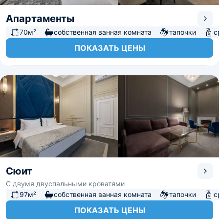
Апартаменты
70м²
собственная ванная комната
тапочки
с
ПОКАЗАТЬ ЦЕНЫ
Сюит
С двумя двуспальными кроватями
97м²
собственная ванная комната
тапочки
с
ПОКАЗАТЬ ЦЕНЫ