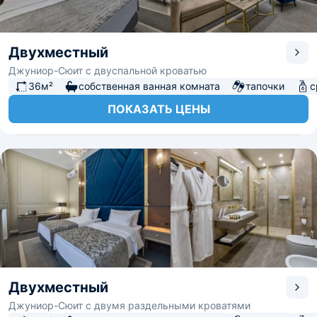
Двухместный
Джуниор-Сюит с двуспальной кроватью
36м²
собственная ванная комната
тапочки
с
ПОКАЗАТЬ ЦЕНЫ
Двухместный
Джуниор-Сюит с двумя раздельными кроватями