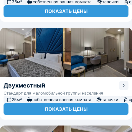
36м²
собственная ванная комната
тапочки
с
ПОКАЗАТЬ ЦЕНЫ
Двухместный
Стандарт для маломобильной группы населения
25м²
собственная ванная комната
тапочки
с
ПОКАЗАТЬ ЦЕНЫ