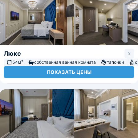
Люкс
54м²
собственная ванная комната
тапочки
с
ПОКАЗАТЬ ЦЕНЫ