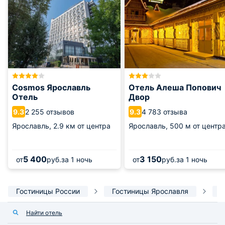
Cosmos Ярославль
Отель Алеша Попович
Отель
Двор
2 255 отзывов
4 783 отзыва
9.3
9.3
Ярославль,
2.9 км от центра
Ярославль,
500 м от центр
5 400
3 150
от
руб.
за 1 ночь
от
руб.
за 1 ночь
Гостиницы России
Гостиницы Ярославля
О
Найти отель