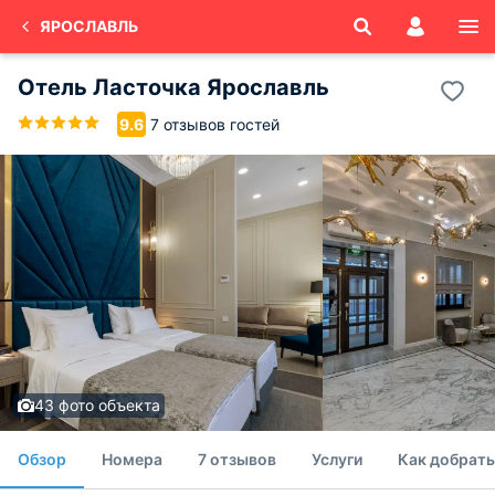
ЯРОСЛАВЛЬ
Отель Ласточка Ярославль
7 отзывов гостей
9.6
43 фото объекта
Обзор
Номера
7 отзывов
Услуги
Как добрать