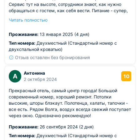
Сервис тут на высоте, сотрудники знают, как нужно
обращаться с гостем, как себя вести. Питание - супер,
ресторанное меню и очень-очень вкусное. Ну про
Читать полностью
чистоту даже говорить не буду, за такие деньги это
было ожидаемо. Находится отель в самой удачной
Проживание:
13 января 2025 (4 дня)
локации, в самом центре города. Отель влюбил в себя.
Тип номера:
Двухместный (Стандартный номер с
двухспальной кроватью)
Отзыв оставлен без бронирования
Антонина
А
10
2 октября 2024
Прекрасный отель, самый центр города! Большой
современный номер, хороший ремонт. Потолки
высокие, шторы блэкаут. Полотенца, халаты, тапочки -
все есть. Рядом Волга, воздух всегда свежий поступает
через окно. Однозначно рекомендую!
Проживание:
26 сентября 2024 (2 дня)
Тип номера:
Двухместный (Стандартный номер с