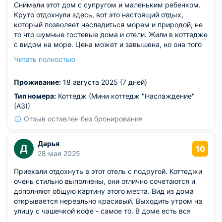
Снимали этот дом с супругом и маленьким ребенком.
Круто отдохнули здесь, вот это настоящий отдых,
который позволяет насладиться морем и природой, не
то что шумные гостевые дома и отели. Жили в коттедже
с видом на море. Цена может и завышена, но она того
стоит. Индивидуальные удобства, красивый
Читать полностью
современный интерьер, полноценная кухня и ванная
комната. Шикарный вид на море и своя открытая
Проживание:
18 августа 2025 (7 дней)
терраса.
Тип номера:
Коттедж (Мини коттедж "Наслаждение"
(А3))
Отзыв оставлен без бронирования
Дарья
Д
10
28 мая 2025
Приехали отдохнуть в этот отель с подругой. Коттеджи
очень стильно выполнены, они отлично сочетаются и
дополняют общую картину этого места. Вид из дома
открывается нереально красивый. Выходить утром на
улицу с чашечкой кофе - самое то. В доме есть вся
нужная мебель и техника для комфортабельного