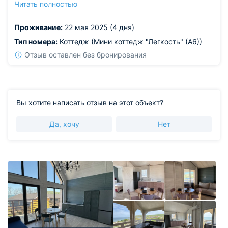
Читать полностью
проживания. Кровати хорошие, с очень удобными
матрасами. Место идеально подойдет для людей,
Проживание:
22 мая 2025 (4 дня)
которые, ценя тишину и спокойствие в отдыхе.
Тип номера:
Коттедж (Мини коттедж "Легкость" (А6))
Отзыв оставлен без бронирования
Вы хотите написать отзыв на этот объект?
Да, хочу
Нет