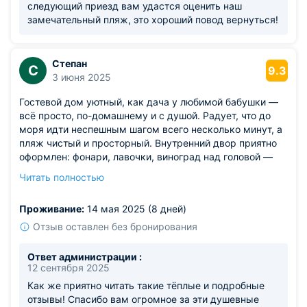
следующий приезд вам удастся оценить наш
замечательный пляж, это хороший повод вернуться!
Степан
С
9.3
3 июня 2025
Гостевой дом уютный, как дача у любимой бабушки —
всё просто, по-домашнему и с душой. Радует, что до
моря идти неспешным шагом всего несколько минут, а
пляж чистый и просторный. Внутренний двор приятно
оформлен: фонари, лавочки, виноград над головой —
настоящее южное очарование. Для детей есть качели и
Читать полностью
песочница, наш малыш был в восторге. На общей кухне
всегда чисто, другие гости тоже оказались
Проживание:
14 мая 2025 (8 дней)
дружелюбными. Вечером на террасе особенно приятно
— тихо и звёздно.
Отзыв оставлен без бронирования
Из недостатков: не хватило москитной сетки на одном
из окон — пришлось закрывать на ночь.
Ответ администрации :
12 сентября 2025
Как же приятно читать такие тёплые и подробные
отзывы! Спасибо вам огромное за эти душевные