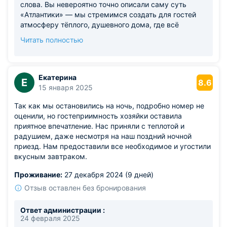
слова. Вы невероятно точно описали саму суть
«Атлантики» — мы стремимся создать для гостей
атмосферу тёплого, душевного дома, где всё
просто, уютно и по-настоящему. Особенно рады, что
Читать полностью
вам понравился двор и вечера на террасе — мы
очень стараемся, чтобы здесь было приятно
проводить время. И конечно, мы безумно
счастливы, что ваш малыш остался доволен! Для
Екатерина
Е
8.6
нас это один из главных показателей
15 января 2025
Так как мы остановились на ночь, подробно номер не
оценили, но гостеприимность хозяйки оставила
приятное впечатление. Нас приняли с теплотой и
радушием, даже несмотря на наш поздний ночной
приезд. Нам предоставили все необходимое и угостили
вкусным завтраком.
Проживание:
27 декабря 2024 (9 дней)
Отзыв оставлен без бронирования
Ответ администрации :
24 февраля 2025