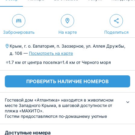
Забронировать
На карте
Поделиться
Крым, г. о. Евпатория, п. Заозерное, ул. Аллея Дружбы,
д. 106 —
Посмотреть на карте
1.7 км от центра поселка
1.4 км от Черного моря
ПРОВЕРИТЬ НАЛИЧИЕ НОМЕРОВ
Гостевой дом «Атлантика» находится в живописном
месте Западного Крыма, в шаговой доступности от
пляжа «МАХИТО».
Гостям предоставляются по-домашнему уютные
номера, выполненные в классическом стиле. Номера
обустроены всем необходимым для создания
Доступные номера
комфортных условий проживания гостей: удобные