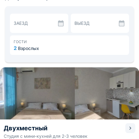
кровати, телевизор, холодильник и чайник.
Питание гостей организовано в кафе, где отдыхающим
предлагаются разнообразные блюда, в том числе
приготовленные на гриле, а также напитки по
ЗАЕЗД
ВЫЕЗД
приемлемым ценам. На территории есть
оборудованная зона для барбекю.
К услугам гостей бассейн с зоной отдыха,
оборудованная зона для детей, скалодром, теннисный
ГОСТИ
стол, уютные беседки и бесплатный интернет.
2
Взрослых
Неподалеку находится «Евпаторийский маяк» и «Греко-
скифское городище Чайка». В настоящее время
расстояние до ближайшего доступного пляжа: 0,5 км (5
минут пешком). Расстояние до железнодорожного
вокзала Евпатории - 8,9 км, а до аэропорта
Симферополя – 58,1 км.
Двухместный
Студия с мини-кухней для 2-3 человек