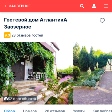
ЗАОЗЕРНОЕ
Гостевой дом АтлантикА
Заозерное
28 отзывов гостей
9.3
52 фото объекта
Обзор
Номера
28 отзывов
Услуги
Как добрат