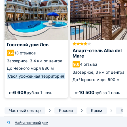
Гостевой дом Лев
Апарт-отель Alba del
13 отзывов
9.4
Mare
Заозерное,
3.4 км от центра
4 отзыва
9.6
До Черного моря
880 м
Заозерное,
3 км от центра
Своя ухоженная территория
До Черного моря
590 м
6 608
10 500
от
руб.
за 1 ночь
от
руб.
за 1 ночь
Частный сектор
Россия
Крым
За
Найти гостевой дом