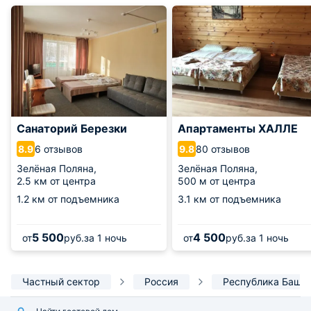
Санаторий Березки
Апартаменты ХАЛЛЕ
6 отзывов
80 отзывов
8.9
9.8
Зелёная Поляна,
Зелёная Поляна,
2.5 км от центра
500 м от центра
1.2 км от подъемника
3.1 км от подъемника
5 500
4 500
от
руб.
за 1 ночь
от
руб.
за 1 ночь
Частный сектор
Россия
Республика Башк