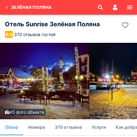
ЗЕЛЁНАЯ ПОЛЯНА
Отель Sunrise Зелёная Поляна
370 отзывов гостей
9.4
45 фото объекта
Обзор
Номера
370 отзывов
Услуги
Как добра