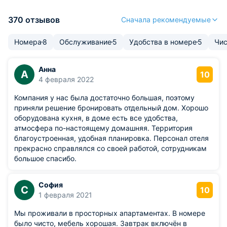
370 отзывов
Сначала рекомендуемые
Номера
8
Обслуживание
5
Удобства в номере
5
Чис
Анна
А
10
4 февраля 2022
Компания у нас была достаточно большая, поэтому
приняли решение бронировать отдельный дом. Хорошо
оборудована кухня, в доме есть все удобства,
атмосфера по-настоящему домашняя. Территория
благоустроенная, удобная планировка. Персонал отеля
прекрасно справлялся со своей работой, сотрудникам
большое спасибо.
София
С
10
1 февраля 2021
Мы проживали в просторных апартаментах. В номере
было чисто, мебель хорошая. Завтрак включён в