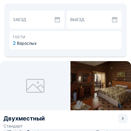
комнатами. В числе удобств: мини-бар, гостиная зона,
сейф для личных вещей, электрический чайник,
терраса и зона для отдыха на открытом воздухе. В
собственной ванной комнате установлены
ЗАЕЗД
ВЫЕЗД
качественная сантехника.
К услугам гостей сад, принадлежности для барбекю,
терраса. Все желающие могут организовать пикник.
Расстояние до ближайшего аэропорта оставляет 39 км.
ГОСТИ
Уфа находится в 5 часах езды от отеля.
2
Взрослых
Двухместный
Стандарт