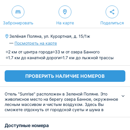
Забронировать
На карте
Поделиться
Зелёная Поляна, ул. Курортная, д. 15/1ж
—
Посмотреть на карте
2 км от центра города
33 м от озера Банного
1.7 км до канатной дороги
1.7 км до лыжной трассы
ПРОВЕРИТЬ НАЛИЧИЕ НОМЕРОВ
Отель "Sunrise" расположен в Зеленой Поляне. Это
живописное место на берегу озера Банное, окруженное
лесным массивом и чистым воздухом. Здесь Вы
сможете отдохнуть от городской суеты и шума в
компании родных и близких людей. Здесь гостям
предоставляется широкий спектр услуг.
Доступные номера
Номерной фонд представлен комфортабельными