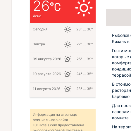
26
Ясно
Сегодня
23° … 36°
Рыболовн
Кизань в
Завтра
22° … 36°
Гости мо
которые 
09 августа 2026
25° … 39°
комфорта
кондицио
10 августа 2026
24° … 35°
террасой
В стоимо
11 августа 2026
23° … 35°
ресторан
барбекю 
Для пров
панорамн
Информация на странице
комната.
официального сайта
101Hotels.com предоставлена
На терри
рыболовной базой Застава в