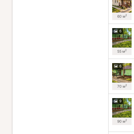
2
60 м
6
2
55 м
6
2
70 м
9
2
90 м