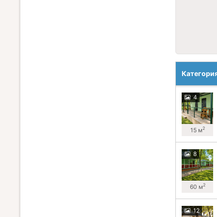
Категори
4
2
15 м
8
2
60 м
12