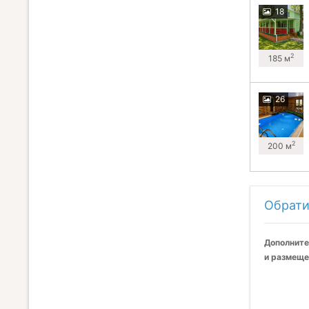
18
2
185 м
26
2
200 м
Обрати
Дополните
и размеще