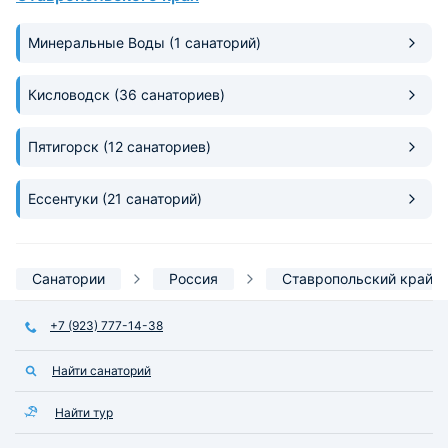
этажу попались разговорчивые, в
новое чистое и со
коридоре гулко, слышно было. Но
Минеральные Воды
(1 санаторий)
это мелочи.
Кисловодск
(36 санаториев)
Пятигорск
(12 санаториев)
Ессентуки
(21 санаторий)
Санатории
Россия
Ставропольский край
+7 (923) 777-14-38
Найти санаторий
Найти тур