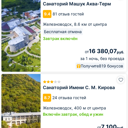
Аква-
Санаторий Машук Аква-Терм
Терм
9.4
81 отзыв гостей
Железноводск,
8.6 км от центра
Бесплатная отмена
Завтрак включён
16 380,07
от
руб.
за 1 ночь, без проезда
Получите
819 бонусов
Санаторий
Имени
С.
Санаторий Имени С. М. Кирова
М.
Кирова
8.7
24 отзыва гостей
Железноводск,
400 м от центра
Включён завтрак, обед и ужин
7 100
от
руб.