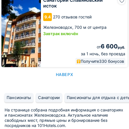
Санаторий Славяновский
Славяновский
исток
исток
9.4
270 отзывов гостей
Железноводск,
700 м от центра
Завтрак включён
6 600
от
руб.
за 1 ночь, без проезда
Получите
330 бонусов
НАВЕРХ
Пансионаты
Санатории
Пансионаты для отдыха с дет
На странице собрана подробная информация о санаториях
и пансионатах Железноводска. Актуальное наличие
свободных мест, прямые цены и бронирование без
посредников на 101Hotels.com.