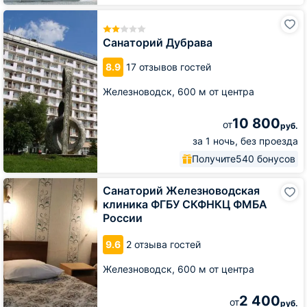
Санаторий
Дубрава
Санаторий Дубрава
8.9
17 отзывов гостей
Железноводск,
600 м от центра
10 800
от
руб.
за 1 ночь, без проезда
Получите
540 бонусов
Санаторий
Санаторий Железноводская
Железноводская
клиника ФГБУ СКФНКЦ ФМБА
клиника
России
ФГБУ
СКФНКЦ
9.6
2 отзыва гостей
ФМБА
России
Железноводск,
600 м от центра
2 400
от
руб.