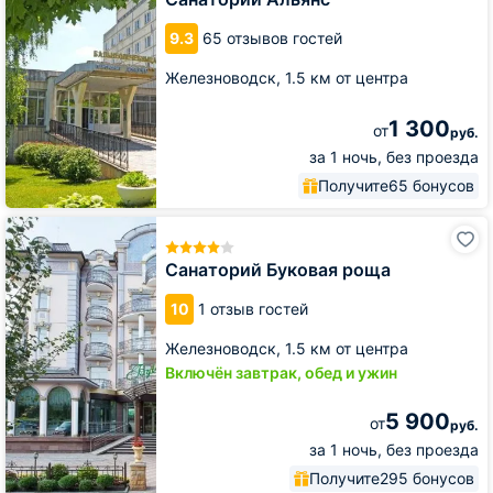
9.3
65 отзывов гостей
Железноводск,
1.5 км от центра
1 300
от
руб.
за 1 ночь, без проезда
Получите
65 бонусов
Санаторий
Буковая
роща
Санаторий Буковая роща
10
1 отзыв гостей
Железноводск,
1.5 км от центра
Включён завтрак, обед и ужин
5 900
от
руб.
за 1 ночь, без проезда
Получите
295 бонусов