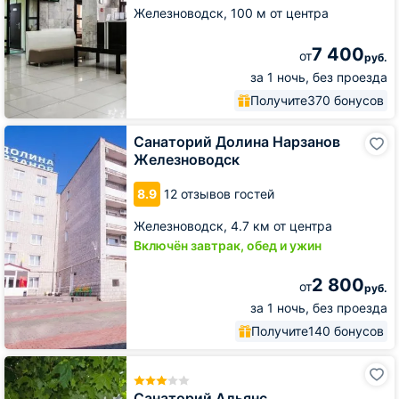
Железноводск,
100 м от центра
7 400
от
руб.
за 1 ночь, без проезда
Получите
370 бонусов
Санаторий
Санаторий Долина Нарзанов
Долина
Железноводск
Нарзанов
Железноводск
8.9
12 отзывов гостей
Железноводск,
4.7 км от центра
Включён завтрак, обед и ужин
2 800
от
руб.
за 1 ночь, без проезда
Получите
140 бонусов
Санаторий
Альянс
Санаторий Альянс