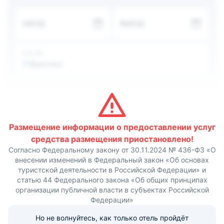
интернет, современный телевизор. Ежедневно
проводится тщательная и качественная уборка. За
ЗАЕЗД
ВЫЕЗД
дополнительную оплату предоставляются услуги
прачечной.
В ресторане гостиницы готовят блюда европейской
кухни, обслуживание происходит по меню. Возможно
ГОСТИ
заказать завтрак в номер.
2
Взрослых
Отдыхающие могут воспользоваться сауной, террасой
и принадлежностями для барбекю. По запросу
организуется трансфер от/до аэропорта, расстояние до
которого около 9 км.
Размещение информации о предоставлении услуг
средства размещения приостановлено!
Согласно Федеральному закону от 30.11.2024 № 436-ФЗ «О
внесении изменений в Федеральный закон «Об основах
туристской деятельности в Российской Федерации» и
статью 44 Федерального закона «Об общих принципах
организации публичной власти в субъектах Российской
Федерации»
Но не волнуйтесь, как только отель пройдёт