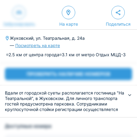
Забронировать
На карте
Поделиться
Жуковский, ул. Театральная, д. 24а
—
Посмотреть на карте
2.5 км от центра города
3.1 км от метро Отдых МЦД-3
ПРОВЕРИТЬ НАЛИЧИЕ НОМЕРОВ
Вдали от городской суеты располагается гостиница "На
Театральной", в Жуковском. Для личного транспорта
гостей предусмотрена парковка. Сотрудниками
круглосуточной стойки регистрации осуществляется
ускоренный заезд. В окрестностях можно совершать
пешие прогулки.
Доступные номера
Уютные номера подготовлены для размещения
различного количества постояльцев. В числе удобств:
эргономичная мебель, бесплатный скоростной