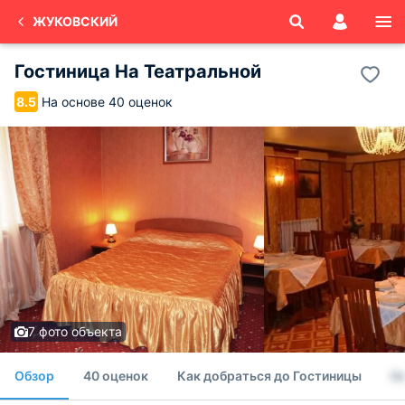
ЖУКОВСКИЙ
Гостиница На Театральной
На основе 40 оценок
8.5
7 фото объекта
Обзор
40 оценок
Как добраться до Гостиницы
Н