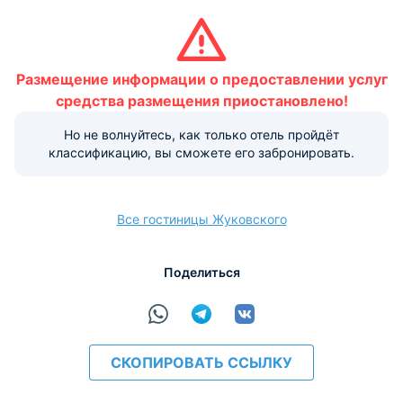
Условия и правила проживания:
Допускается размещение домашних животных. Данная
услуга платная.
Размещение информации о предоставлении услуг
Варианты оплаты, доступные на ресепшене:
средства размещения приостановлено!
Но не волнуйтесь, как только отель пройдёт
классификацию, вы сможете его забронировать.
Наличные
Безналичный
Visa
Euro/Mastercard
Maestro
МИР
Все гостиницы Жуковского
расчёт
Поделиться
СКОПИРОВАТЬ ССЫЛКУ