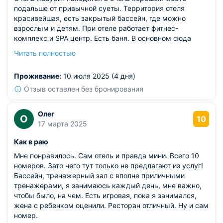
подальше от привычной суеты. Территория отеля
красивейшая, есть закрытый бассейн, где можно
взрослым и детям. При отеле работает фитнес-
комплекс и SPA центр. Есть баня. В основном сюда
приезжают те, кто любит горнолыжный отдых. Лыжная
Читать полностью
трасса отсюда конечно далековато. Но можно заказать
трансфер к ней. При отеле есть свой ресторан с
Проживание:
10 июля 2025 (4 дня)
отличным меню. Нам понравилось –атмосферно и
свежо.
Отзыв оставлен без бронирования
Олег
О
10
17 марта 2025
Как в раю
Мне понравилось. Сам отель и правда мини. Всего 10
номеров. Зато чего тут только не предлагают из услуг!
Бассейн, тренажерный зал с вполне приличными
тренажерами, я занимаюсь каждый день, мне важно,
чтобы было, на чем. Есть игровая, пока я занимался,
жена с ребенком оценили. Ресторан отличный. Ну и сам
номер.