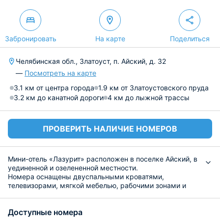
Забронировать
На карте
Поделиться
Челябинская обл., Златоуст, п. Айский, д. 32
—
Посмотреть на карте
3.1 км от центра города
1.9 км от Златоустовского пруда
3.2 км до канатной дороги
4 км до лыжной трассы
ПРОВЕРИТЬ НАЛИЧИЕ НОМЕРОВ
Мини-отель «Лазурит» расположен в поселке Айский, в
уединенной и озелененной местности.
Номера оснащены двуспальными кроватями,
телевизорами, мягкой мебелью, рабочими зонами и
микроволновками. Собственные санузлы оборудованы
ванными, душем, халатами и полотенцами.
Доступные номера
Кухонные зоны снабжены обеденными столами,