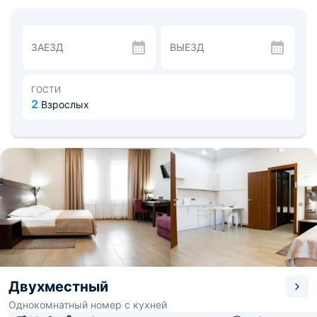
посудой для приготовления еды и сервировки. Питание
организовывается в ресторане «Лазурит», а также
континентальный завтрак и доставка еды и напитков.
Для детей предусмотрена игровая комната, гостям
ЗАЕЗД
ВЫЕЗД
предлагается посетить баню, фитнес-центр,
плавательный бассейн и сауну. Рядом с отелем пруд
Тарелка, торговый центр и парк им. Бажова.
Расстояние до аэропорта Челябинск 117 км. До ж/д
ГОСТИ
вокзала Златоуст — 7,9 км.
2
Взрослых
Двухместный
Однокомнатный номер с кухней