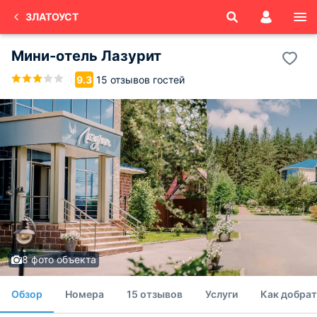
ЗЛАТОУСТ
Мини-отель Лазурит
15 отзывов гостей
9.3
8 фото объекта
Обзор
Номера
15 отзывов
Услуги
Как добрат