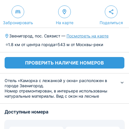
Забронировать
На карте
Поделиться
Звенигород, пос. Связист —
Посмотреть на карте
1.8 км от центра города
543 м от Москвы-реки
ПРОВЕРИТЬ НАЛИЧИЕ НОМЕРОВ
Отель «Каморка с лежанкой у окна» расположен в
городе Звенигород.
Номер отремонтирован, в интерьере использованы
натуральные материалы. Вид с окон на лесные
пейзажи. Для проживания гостей имеется все
необходимое: спальное место, телевизор, Wi-Fi.
Доступные номера
Гости могут воспользоваться чайником. Можно
посетить ресторан или заказать завтрак в номер.
На территории есть детская площадка, бильярд. Есть
возможность устроить пешие прогулки, посетить музей