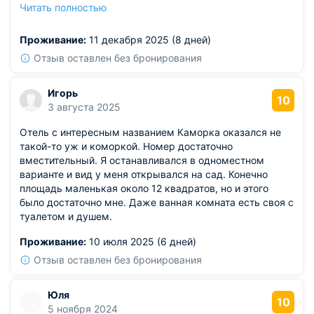
продуктов.
Читать полностью
Из недостатков: нет телевизора (возможно был сломан,
а новый еще не поставили), но это компенсируется
Проживание:
11 декабря 2025 (8 дней)
умиротворяющей атмосферой.
Отзыв оставлен без бронирования
Игорь
10
3 августа 2025
Отель с интересным названием Каморка оказался не
такой-то уж и коморкой. Номер достаточно
вместительный. Я останавливался в одноместном
варианте и вид у меня открывался на сад. Конечно
площадь маленькая около 12 квадратов, но и этого
было достаточно мне. Даже ванная комната есть своя с
туалетом и душем.
Проживание:
10 июля 2025 (6 дней)
Отзыв оставлен без бронирования
Юля
10
5 ноября 2024