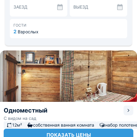
русской печи и хлеба. Также отель предоставляет иные
ЗАЕЗД
ВЫЕЗД
виды досуга: верховая езда, стрельба из лука.
Расстояние до аэропорта — 30,5 км, до
железнодорожного вокзала — 5,1 км.
ГОСТИ
2
Взрослых
Одноместный
С видом на сад
12м²
собственная ванная комната
набор полотен
ПОКАЗАТЬ ЦЕНЫ