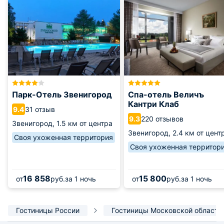
Парк-Отель Звенигород
Спа-отель Величъ
Кантри Клаб
31 отзыв
9.4
220 отзывов
9.3
Звенигород,
1.5 км от центра
Звенигород,
2.4 км от цент
Своя ухоженная территория
Своя ухоженная территор
16 858
15 800
от
руб.
за 1 ночь
от
руб.
за 1 ночь
Гостиницы России
Гостиницы Московской области