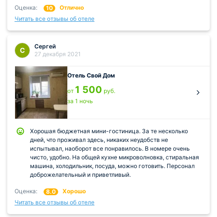
Оценка:
Отлично
10
Читать все отзывы об отеле
Сергей
С
27 декабря 2021
Отель Свой Дом
1 500
от
руб.
за 1 ночь
Хорошая бюджетная мини-гостиница. За те несколько
дней, что проживал здесь, никаких неудобств не
испытывал, наоборот все понравилось. В номере очень
чисто, удобно. На общей кухне микроволновка, стиральная
машина, холодильник, посуда, можно готовить. Персонал
доброжелательный и приветливый.
Оценка:
Хорошо
8.0
Читать все отзывы об отеле