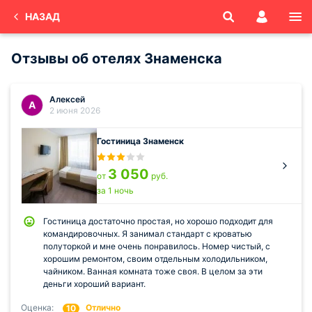
НАЗАД
Отзывы об отелях Знаменска
Алексей
А
2 июня 2026
Гостиница Знаменск
3 050
от
руб.
за 1 ночь
Гостиница достаточно простая, но хорошо подходит для
командировочных. Я занимал стандарт с кроватью
полуторкой и мне очень понравилось. Номер чистый, с
хорошим ремонтом, своим отдельным холодильником,
чайником. Ванная комната тоже своя. В целом за эти
деньги хороший вариант.
Оценка:
Отлично
10