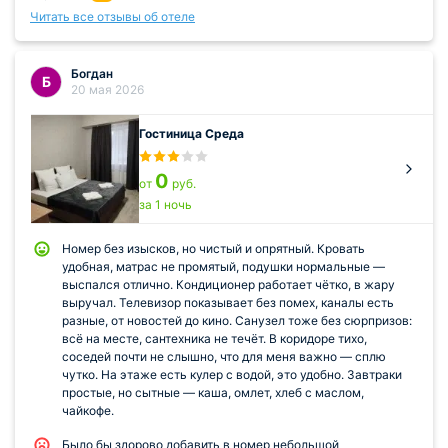
Читать все отзывы об отеле
Богдан
Б
20 мая 2026
Гостиница Среда
0
от
руб.
за 1 ночь
Номер без изысков, но чистый и опрятный. Кровать
удобная, матрас не промятый, подушки нормальные —
выспался отлично. Кондиционер работает чётко, в жару
выручал. Телевизор показывает без помех, каналы есть
разные, от новостей до кино. Санузел тоже без сюрпризов:
всё на месте, сантехника не течёт. В коридоре тихо,
соседей почти не слышно, что для меня важно — сплю
чутко. На этаже есть кулер с водой, это удобно. Завтраки
простые, но сытные — каша, омлет, хлеб с маслом,
чайкофе.
Было бы здорово добавить в номер небольшой