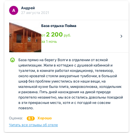
Андрей
А
27 августа 2021
База отдыха Пойма
2 200
от
руб.
за 1 ночь
База прямо на берегу Волги в отдалении от всякой
цивилизации. Жили в коттедже с душевой кабинкой и
туалетом, в комнате работал кондиционер, телевизор,
около кроватей стояли аккуратные тумбочки, в большой
шкаф без проблем уместились все наши вещи, на
маленькой кухне была плита, микроволновка, холодильник
и раковина. Пять дней нахождения на дикой природе
пролетело незаметно, мы все остались довольны поездкой
в эти прекрасные места, хотя и с погодой не совсем
повезло.
Оценка:
Хорошо
8.1
Читать все отзывы об отеле