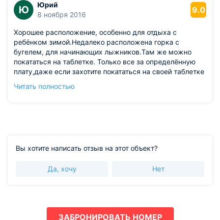
Юрий
Ю
9.0
8 ноября 2016
Хорошее расположение, особенно для отдыха с
ребёнком зимой.Недалеко расположена горка с
бугелем, для начинающих лыжников.Там же можно
покататься на таблетке. Только все за определённую
плату,даже если захотите покататься на своей таблетке
по нераскатанной горке!
Читать полностью
Из недостатков: в номерах плохая шумоизоляция!
Отель деревянный. Хозяева отеля думают,как решить
эту проблему.А я бы на их месте потратил деньги на
новый, каменный отель(фундамент заложен рядом)
Вы хотите написать отзыв на этот объект?
Да, хочу
Нет
ЗАБРОНИРОВАТЬ НОМЕР