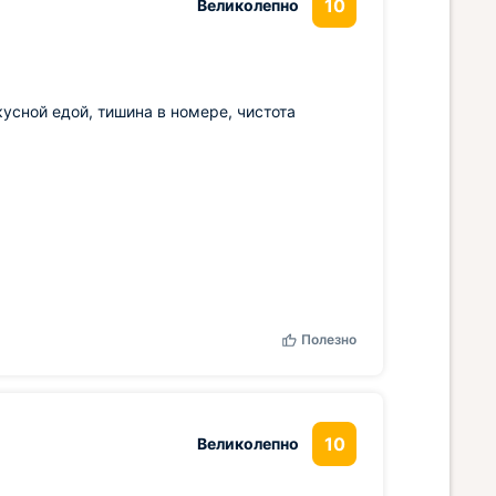
10
Великолепно
кусной едой, тишина в номере, чистота
Полезно
10
Великолепно