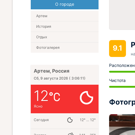
О городе
Артем
История
Отдых
Р
9.1
Фотогалерея
н
Расположен
Артем, Россия
Сб, 9 августа 2026
(
3:06:13
)
Чистота
12
Фотогр
Ясно
Сегодня
12° … 12°