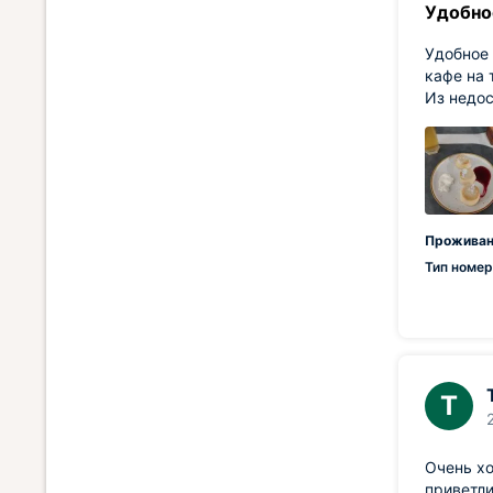
Удобно
Удобное 
кафе на 
Из недос
Проживан
Тип номер
Т
Очень хо
приветли