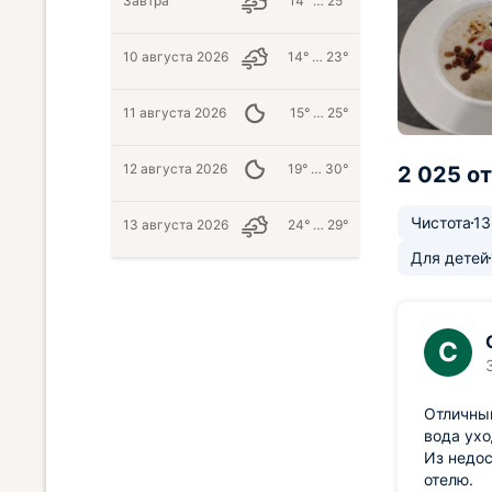
Завтра
14° … 25°
10 августа 2026
14° … 23°
11 августа 2026
15° … 25°
12 августа 2026
19° … 30°
2 025 о
Чистота
13
13 августа 2026
24° … 29°
Для детей
С
Отличный
вода ухо
Из недос
отелю.