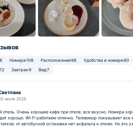
тзывов
6
Номера
108
Расположение
98
Удобства в номере
90
12
Завтрак
9
Вид
7
Светлана
30 июля 2026
 отель. Очень хорошее кафе при отеле, все вкусно. Номера хор
дит хорошо. Wi-Fi работаем отлично. Телевизор показывает все 
татков: от автобусной остановки нет асфальта к отелю. Но это 