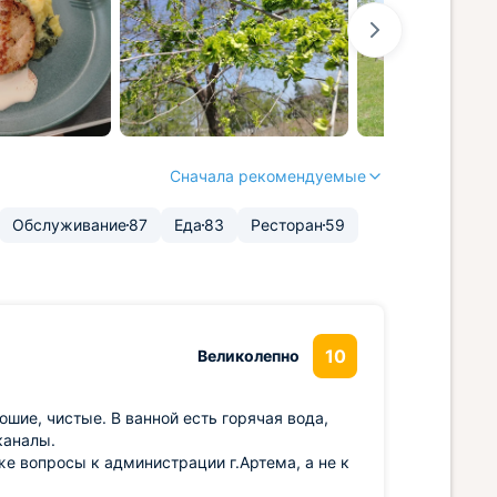
Сначала рекомендуемые
Обслуживание
87
Еда
83
Ресторан
59
10
Великолепно
ошие, чистые. В ванной есть горячая вода,
каналы.
уже вопросы к администрации г.Артема, а не к