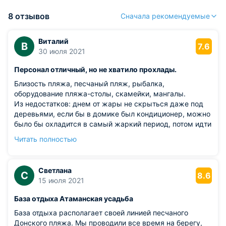
8 отзывов
Сначала рекомендуемые
Виталий
В
7.6
30 июля 2021
Персонал отличный, но не хватило прохлады.
Близость пляжа, песчаный пляж, рыбалка,
оборудование пляжа-столы, скамейки, мангалы.
Из недостатков: днем от жары не скрыться даже под
деревьями, если бы в домике был кондиционер, можно
было бы охладится в самый жаркий период, потом идти
на пляж. А так получили тепловой удар. Ночью хорошо -
Читать полностью
прохладно, но кровати не удобные, холодильник
тарахтит, как трактор, выспаться не удалось.
Светлана
С
8.6
15 июля 2021
База отдыха Атаманская усадьба
База отдыха располагает своей линией песчаного
Донского пляжа. Мы проводили все время на берегу,