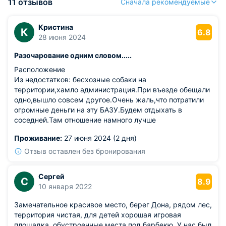
11 отзывов
Сначала рекомендуемые
Кристина
К
6.8
28 июня 2024
Разочарование одним словом.....
Расположение
Из недостатков: бесхозные собаки на
территории,хамло администрация.При въезде обещали
одно,вышло совсем другое.Очень жаль,что потратили
огромные деньги на эту БАЗУ.Будем отдыхать в
соседней.Там отношение намного лучше
Проживание:
27 июня 2024 (2 дня)
Отзыв оставлен без бронирования
Сергей
С
8.9
10 января 2022
Замечательное красивое место, берег Дона, рядом лес,
территория чистая, для детей хорошая игровая
площадка, обустроенные места под барбекю. У нас был