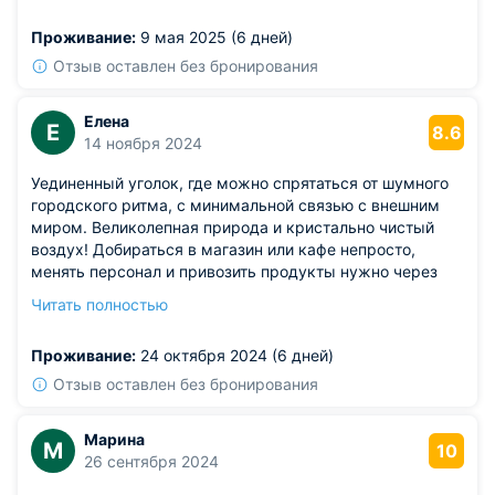
Заботьтесь о своем теле и душе, приезжайте сюда
Проживание:
9 мая 2025 (6 дней)
чаще и становитесь здоровее.
Отзыв оставлен без бронирования
Елена
Е
8.6
14 ноября 2024
Уединенный уголок, где можно спрятаться от шумного
городского ритма, с минимальной связью с внешним
миром. Великолепная природа и кристально чистый
воздух! Добираться в магазин или кафе непросто,
менять персонал и привозить продукты нужно через
паром (Батаевка) или понтон (Успенка), что занимает
Читать полностью
время. Если все успеть приобрести сразу, то отдых
будет просто великолепным!
Проживание:
24 октября 2024 (6 дней)
Отзыв оставлен без бронирования
Марина
М
10
26 сентября 2024