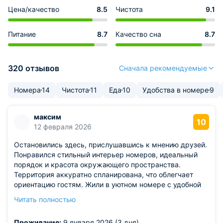
Цена/качество
8.5
Чистота
9.1
Питание
8.7
Качество сна
8.7
320 отзывов
Сначала рекомендуемые
Номера
14
Чистота
11
Еда
10
Удобства в номере
9
максим
10
12 февраля 2026
Остановились здесь, прислушавшись к мнению друзей.
Понравился стильный интерьер номеров, идеальный
порядок и красота окружающего пространства.
Территория аккуратно спланирована, что облегчает
ориентацию гостям. Жили в уютном номере с удобной
мебелью и максимальным удобством для проживания.
Читать полностью
Обслуживающий персонал обладает высоким уровнем
профессионализма, моментально решает возникающие
Проживание:
9 января 2026 (3 дня)