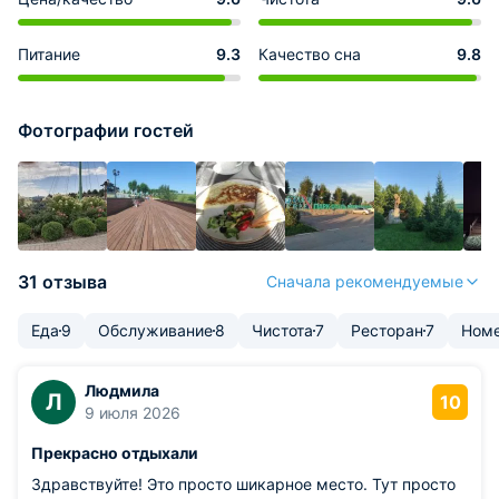
Питание
9.3
Качество сна
9.8
Фотографии гостей
31 отзыва
Сначала рекомендуемые
Еда
9
Обслуживание
8
Чистота
7
Ресторан
7
Ном
Людмила
Л
10
9 июля 2026
Прекрасно отдыхали
Здравствуйте! Это просто шикарное место. Тут просто