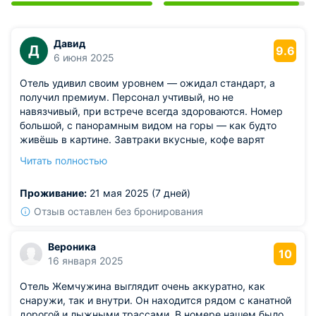
Давид
Д
9.6
6 июня 2025
Отель удивил своим уровнем — ожидал стандарт, а
получил премиум. Персонал учтивый, но не
навязчивый, при встрече всегда здороваются. Номер
большой, с панорамным видом на горы — как будто
живёшь в картине. Завтраки вкусные, кофе варят
отдельно — это приятно. Термозона в спа-секции
Читать полностью
достойная, особенно бассейн с гидромассажем.
Отдыхали парой, остались довольны до последней
Проживание:
21 мая 2025 (7 дней)
минуты. Подойдёт и для релакса, и для романтики.
Из недостатков: телевизор почему-то постоянно
Отзыв оставлен без бронирования
сбрасывал настройки.
Вероника
10
16 января 2025
Отель Жемчужина выглядит очень аккуратно, как
снаружи, так и внутри. Он находится рядом с канатной
дорогой и лыжными трассами. В номере нашем было