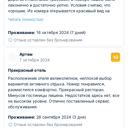
лаконично и достаточно уютно. Условия считаю, что
хорошие. Из номера открывается красивый вид на
горы. На территории работает свой бар, фитнес-центр.
Читать полностью
А еще по вечерам устраивают интересные
развлекательные мероприятия. Нам здесь очень
Проживание:
16 октября 2024 (7 дней)
понравилось. Такой отдых точно запоминается.
Отзыв оставлен без бронирования
Артем
10
7 октября 2024
Прекрасный отель
Расположение отеля великолепное, неплохой выбор
вариантов активного отдыха. Номер понравился,
разместился комфортно. Прекрасный ресторан.
Минусов гостиницы лишена. Недостатков здесь нет, все
на высоком уровне. Отлично поставленный сервис
обслуживания.
Проживание:
28 сентября 2024 (3 дня)
Отзыв оставлен без бронирования