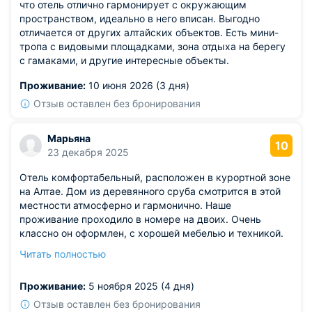
что отель отлично гармонирует с окружающим
пространством, идеально в него вписан. Выгодно
отличается от других алтайских объектов. Есть мини-
тропа с видовыми площадками, зона отдыха на берегу
с гамаками, и другие интересные объекты.
Проживание:
10 июня 2026 (3 дня)
Отзыв оставлен без бронирования
Марьяна
10
23 декабря 2025
Отель комфортабельный, расположен в курортной зоне
на Алтае. Дом из деревянного сруба смотрится в этой
местности атмосферно и гармонично. Наше
проживание проходило в номере на двоих. Очень
классно он оформлен, с хорошей мебелью и техникой.
Вид из окна безумно красивый и запоминающийся. И
Читать полностью
обязательно стоит посетить баню, что функционирует
при отеле. Тогда ваш отдых будет однозначно
Проживание:
5 ноября 2025 (4 дня)
запоминающимся!
Отзыв оставлен без бронирования