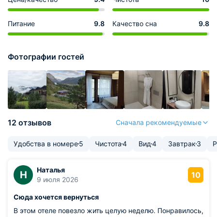
Питание
9.8
Качество сна
9.8
Фотографии гостей
12 отзывов
Сначала рекомендуемые
Удобства в номере
5
Чистота
4
Вид
4
Завтрак
3
Р
Наталья
Н
10
9 июля 2026
Сюда хочется вернуться
В этом отеле повезло жить целую неделю. Понравилось,