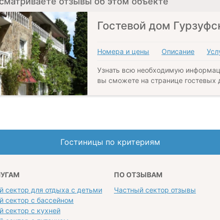
сматриваете отзывы об этом объекте
Гостевой дом Гурзуфс
Номера и цены
Описание
Усл
Узнать всю необходимую информац
вы сможете на странице гостевых 
Гостиницы по критериям
ЛУГАМ
ПО ОТЗЫВАМ
й сектор для отдыха с детьми
Частный сектор отзывы
й сектор с бассейном
й сектор с кухней