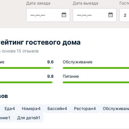
Дата заезда
Дата выезда
Гост
—.—.—
—.—.—
2
ейтинг гостевого дома
а основе 15 отзывов
ие
9.6
Обслуживание
9.8
Питание
вов
Еда
4
Номера
4
Бассейн
4
Ресторан
4
Обслуживан
ение
1
Для детей
1