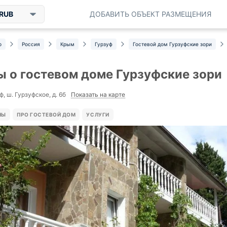
RUB
ДОБАВИТЬ ОБЪЕКТ РАЗМЕЩЕНИЯ
р
Россия
Крым
Гурзуф
Гостевой дом Гурзуфские зори
 о гостевом доме Гурзуфские зори
Показать на карте
ф, ш. Гурзуфское, д. 6б
НЫ
ПРО ГОСТЕВОЙ ДОМ
УСЛУГИ