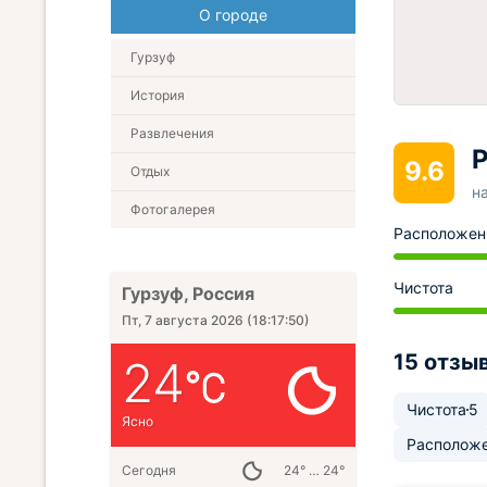
О городе
Гурзуф
История
Развлечения
Р
9.6
Отдых
н
Фотогалерея
Расположен
Чистота
Гурзуф, Россия
Пт, 7 августа 2026
(
18:17:51
)
15 отзы
24
Чистота
5
Ясно
Располож
Сегодня
24° … 24°