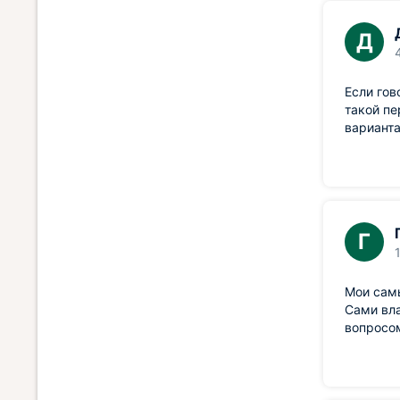
Д
Если гов
такой пе
варианта
Г
Мои самы
Сами вл
вопросом