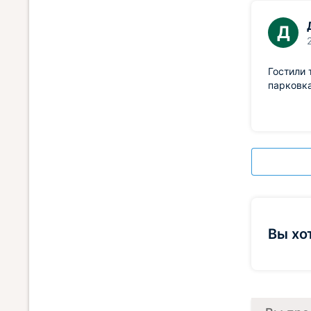
Д
Гостили 
парковка
Вы хо