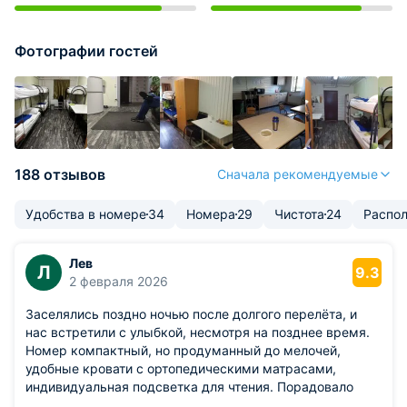
Фотографии гостей
188 отзывов
Сначала рекомендуемые
Удобства в номере
34
Номера
29
Чистота
24
Распо
Лев
Л
9.3
2 февраля 2026
Заселялись поздно ночью после долгого перелёта, и
нас встретили с улыбкой, несмотря на позднее время.
Номер компактный, но продуманный до мелочей,
удобные кровати с ортопедическими матрасами,
индивидуальная подсветка для чтения. Порадовало
наличие общей кухни с полным набором посуды —