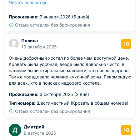
Читать полностью
смогли приготовить лёгкий ужин после дороги.
Из недостатков: в коридоре иногда было шумно изза
Проживание:
7 января 2026 (6 дней)
проезжающих тележек с багажом, но плотные двери
номеров хорошо изолировали звук.
Отзыв оставлен без бронирования
Полина
10
16 октября 2025
Очень добротный хостел по более чем доступной цене.
Кровать была удобная, везде было довольно чисто, в
наличии были стиральные машинки, что очень здорово.
Также порадовало наличие кухонной зоны. Рекомендую
для всех, кто в поисках недорого хостела.
Проживание:
3 октября 2025 (2 дня)
Тип номера:
Шестиместный (Кровать в общем номере)
Отзыв оставлен без бронирования
Дмитрий
Д
10
8 августа 2025