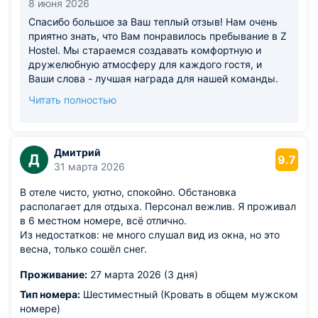
8 июня 2026
Спасибо большое за Ваш теплый отзыв! Нам очень
приятно знать, что Вам понравилось пребывание в Z
Hostel. Мы стараемся создавать комфортную и
дружелюбную атмосферу для каждого гостя, и
Ваши слова - лучшая награда для нашей команды.
Будем рады снова приветствовать Вас в Z Hostel во
Читать полностью
время Ваших будущих путешествий. Желаем Вам
ярких впечатлений и безопасных дорог! С
наилучшими пожеланиями, Команда Z Hostel.
Дмитрий
Д
9.7
31 марта 2026
В отеле чисто, уютно, спокойно. Обстановка
располагает для отдыха. Персонал вежлив. Я проживал
в 6 местном номере, всё отлично.
Из недостатков: не много слушал вид из окна, но это
весна, только сошёл снег.
Проживание:
27 марта 2026 (3 дня)
Тип номера:
Шестиместный (Кровать в общем мужском
номере)