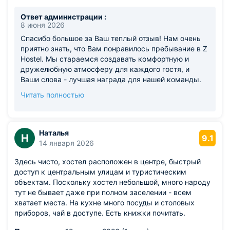
Ответ администрации :
8 июня 2026
Спасибо большое за Ваш теплый отзыв! Нам очень
приятно знать, что Вам понравилось пребывание в Z
Hostel. Мы стараемся создавать комфортную и
дружелюбную атмосферу для каждого гостя, и
Ваши слова - лучшая награда для нашей команды.
Будем рады снова приветствовать Вас в Z Hostel во
Читать полностью
время Ваших будущих путешествий. Желаем Вам
ярких впечатлений и безопасных дорог! С
наилучшими пожеланиями, Команда Z Hostel.
Наталья
Н
9.1
14 января 2026
Здесь чисто, хостел расположен в центре, быстрый
доступ к центральным улицам и туристическим
объектам. Поскольку хостел небольшой, много народу
тут не бывает даже при полном заселении - всем
хватает места. На кухне много посуды и столовых
приборов, чай в доступе. Есть книжки почитать.