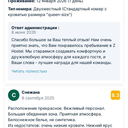
Проживание:
12 января 2026 (1 день)
Тип номера:
Двухместный (Стандартный номер с
кроватью размера "queen-size")
Ответ администрации :
8 июня 2026
Спасибо большое за Ваш теплый отзыв! Нам очень
приятно знать, что Вам понравилось пребывание в Z
Hostel. Мы стараемся создавать комфортную и
дружелюбную атмосферу для каждого гостя, и
Ваши слова - лучшая награда для нашей команды.
Будем рады снова приветствовать Вас в Z Hostel во
Читать полностью
время Ваших будущих путешествий. Желаем Вам
ярких впечатлений и безопасных дорог! С
наилучшими пожеланиями, Команда Z Hostel.
Снежана
С
8.3
8 сентября 2025
Расположение прекрасное. Вежливый персонал.
Большая обеденная зона. Приятная атмосфера.
Белоснежное белье, не синтетика.
Из недостатков: очень низкие кровати. Нижний ярус