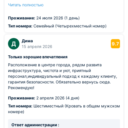
рынок , автовокзал .. Если вы приехали на 1-3 дня то
Читать полностью
весьма неплохое место. Цена-качество нормальное
Из недостатков: работающая вытяжка
Проживание:
24 июля 2026 (1 день)
близнаходящегося ресторана. , но мы ее не замечали.
Тип номера:
Семейный (Четырехместный номер)
Дима
Д
9.7
15 апреля 2026
Только хорошие впечатления
Расположение в центре города, рядом развита
инфраструктура, чистота и уют, приятный
персонал,индивидуальный подход к каждому клиенту,
гарантия безопасности. Обязательно вернусь сюда.
Рекомендую!
Проживание:
2 апреля 2026 (4 дня)
Тип номера:
Шестиместный (Кровать в общем мужском
номере)
Ответ администрации :