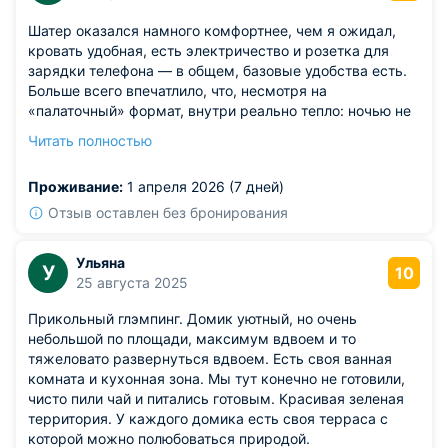
Шатер оказался намного комфортнее, чем я ожидал,
кровать удобная, есть электричество и розетка для
зарядки телефона — в общем, базовые удобства есть.
Больше всего впечатлило, что, несмотря на
«палаточный» формат, внутри реально тепло: ночью не
мёрзли, хотя на улице было прохладно. Кровать
Читать полностью
удобная, матрас не продавленный, подушки
нормальные. Вечером зажгли лампу — свет мягкий,
Проживание:
1 апреля 2026 (7 дней)
глаза не режет, как раз для расслабления.
Из недостатков: было бы здорово, если бы давали
Отзыв оставлен без бронирования
напрокат какието настольные игры. Вечерами, когда
уже нагуляешься, хочется чемто заняться вдвоём, а
Ульяна
У
вариантов не так много.
10
25 августа 2025
Прикольный глэмпинг. Домик уютный, но очень
небольшой по площади, максимум вдвоем и то
тяжеловато развернуться вдвоем. Есть своя ванная
комната и кухонная зона. Мы тут конечно не готовили,
чисто пили чай и питались готовым. Красивая зеленая
территория. У каждого домика есть своя терраса с
которой можно полюбоваться природой.