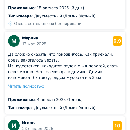
Проживание:
15 августа 2025 (3 дня)
Тип номера:
Двухместный (Домик Уютный)
Отзыв оставлен без бронирования
Марина
М
6.9
17 мая 2025
Да сложно сказать, что понравилось. Как приехали,
сразу захотелось уехать.
Из недостатков: находится рядом с жд дорогой, спать
невозможно. Нет телевизора в домике. Домик
напоминает бытовку, рядом мусорка и в 3 км
мусорный полигон. Еле дождалась утра, чтобы уехать.
Читать полностью
На территории 5 домов. В самом домике очень мало
места. Кстати, кондиционеров нет! Если будет летом
Проживание:
4 апреля 2025 (1 день)
жарко, открытая дверь не поможет. Отдыхали за 5 тыс,
но даже бесплатно бы не поехала.
Тип номера:
Двухместный (Домик Уютный)
Игорь
И
10
23 января 2025