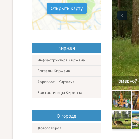
Открыть карту
Киржач
Инфраструктура Киржача
Вокзалы Киржача
Номерной 
Аэропорты Киржача
Все гостиницы Киржача
О городе
Фотогалерея