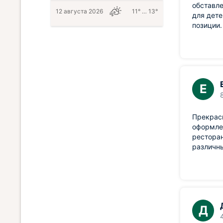
обставле
12 августа 2026
11° … 13°
для дете
позиции.
Е
Прекрас
оформле
ресторан
различны
Д