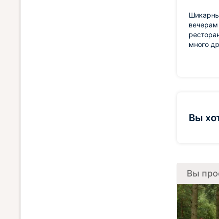
Шикарны
вечерам 
ресторан
много др
Вы хо
Вы про