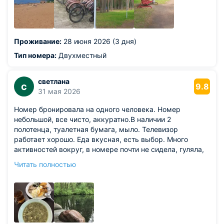
Проживание:
28 июня 2026 (3 дня)
Тип номера:
Двухместный
светлана
с
9.8
31 мая 2026
Номер бронировала на одного человека. Номер
небольшой, все чисто, аккуратно.В наличии 2
полотенца, туалетная бумага, мыло. Телевизор
работает хорошо. Еда вкусная, есть выбор. Много
активностей вокруг, в номере почти не сидела, гуляла,
каталась на лошадях, ходила в музей, на залив. К
Читать полностью
спокойному отдыху рекомендую.
Из недостатков: в номер желательно добавить чайную
станцию, либо чайную кружку, ложку, тарелку.