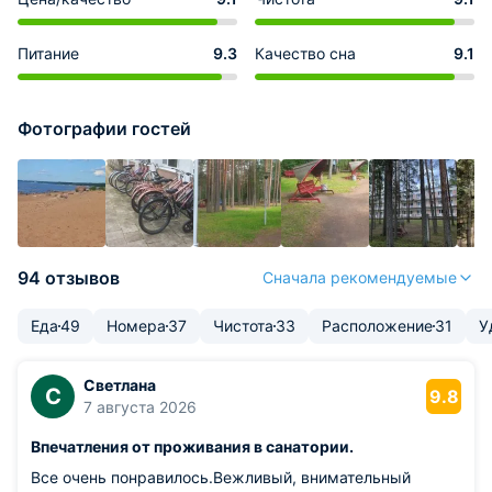
Питание
9.3
Качество сна
9.1
Фотографии гостей
94 отзывов
Сначала рекомендуемые
Еда
49
Номера
37
Чистота
33
Расположение
31
У
Светлана
С
9.8
7 августа 2026
Впечатления от проживания в санатории.
Все очень понравилось.Вежливый, внимательный