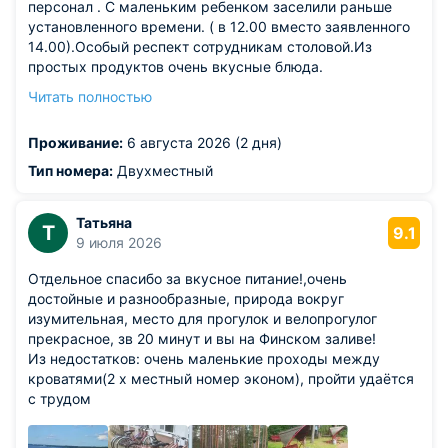
персонал . С маленьким ребенком заселили раньше
установленного времени. ( в 12.00 вместо заявленного
14.00).Особый респект сотрудникам столовой.Из
простых продуктов очень вкусные блюда.
Разнообразное меню.Белье чистое ,в номере
Читать полностью
чисто.Очень приятно,что санатории советского времени
поддерживают в рабочем состоянии. Воздух и природа
Проживание:
6 августа 2026 (2 дня)
чудесные.
Из недостатков: было бы неплохо благоустроить
Тип номера:
Двухместный
территорию. В ванной комнате не хватает маленького
коврика перед выходом из душа ,чтобы не тащить
Татьяна
влагу в комнату. Нет освежителя воздуха. В номерах
Т
9.1
9 июля 2026
отсутствует маскитная сетка на окнах. Вечером на ночь
не открыть окно. Комары.Без свежего воздуха немного
Отдельное спасибо за вкусное питание!,очень
душно в номере ночью. Не отремонтирован балкон.
достойные и разнообразные, природа вокруг
изумительная, место для прогулок и велопрогулог
прекрасное, зв 20 минут и вы на Финском заливе!
Из недостатков: очень маленькие проходы между
кроватями(2 х местный номер эконом), пройти удаётся
с трудом