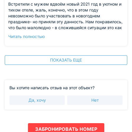
Встретили с мужем вдвоём новый 2021 год в уютном и
тихом отеле, жаль, конечно, что в этом году
невозможно было участвовать в новогоднем
празднике- но приняли эту данность. Нам понравилось,
что было малолюдно - в сложившейся ситуации это как
раз то, что нужно. Этот Новый год для многих в
Читать полностью
необычных условиях. Номер мы выбрали
двухкомнатный, двухъярусный. Оригинально,
интересно. В номере чисто, уютно, встретили нас
доброжелательно. В ресторане готовят вкусно -
ПОКАЗАТЬ ЕЩЕ
обедали и ужинали. К встрече Нового года ужин
принесли в номер. Завтраки тоже вкусные, на выбор.
Погуляли по территории отеля и в лесопарке через
дорогу. Территория очень красивая. Может, и летом
ещё раз приедем к вам. Спасибо! Валентина
Вы хотите написать отзыв на этот объект?
Из недостатков: чайника не было в номере
Да, хочу
Нет
ЗАБРОНИРОВАТЬ НОМЕР