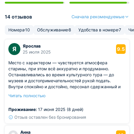
14 отзывов
Сначала рекомендуемые
Номера
10
Обслуживание
8
Удобства в номере
7
Чи
Ярослав
Я
9.5
25 июля 2025
Место с характером — чувствуется атмосфера
старины, при этом всё аккуратно и продуманно.
Останавливались во время культурного тура — до
музеев и достопримечательностей рукой подать.
Внутри спокойно и достойно, персонал сдержанный и
вежливый. Завтрак подаётся в уютной столовой, где
Читать полностью
можно почувствовать себя в гостях у родственников.
Удобно, что есть возможность вызвать такси через
Проживание:
17 июня 2025 (8 дней)
администратора. По вечерам приятно прогуляться по
окрестностям — район тихий. Отлично подойдёт для
Отзыв оставлен без бронирования
тех, кто устал от стандартных отелей.
Из недостатков: освещение в коридоре немного
Анна