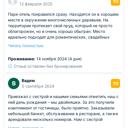
тускловато — приходится идти на ощупь.
10
12 февраля 2025
Парк-отель понравился сразу. Находится он в хорошем
месте в окружении многочисленных деревьев. На
территории протекает свой пруд, который не просто
облагорожен, но и очень хорошо обыгран. Место
идеально подходит для романтических, свадебных
мероприятий. Сдаются здесь в аренду как домики, так
Читать полностью
и номера в корпусах. Категории разные, мы брали
небольшой домик и остались очень довольны его
Проживание:
14 ноября 2024 (4 дня)
оснащением. Ресторан в парк-отеле есть свой, в нем
прекрасное меню и отличное обслуживание.
Отзыв оставлен без бронирования
Вадим
В
10
5 сентября 2024
Приезжал с сестрой и нашими семьями отметить наш с
ней день рождения – мы двойняшки. За это получили
комплимент от гостиницы, было приятно. Заказывали
небольшой банкет, обслуживание в ресторане, а также
арендовали несколько номеров. Нам с сестрой
праздник понравился, членам нашей семьи также.
Читать полностью