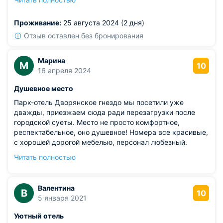
Гостиница на берегу пруда, очень красиво. И
обслуживание на высоте.
Проживание:
25 августа 2024 (2 дня)
Отзыв оставлен без бронирования
Марина
М
10
16 апреля 2024
Душевное место
Парк-отель Дворянское гнездо мы посетили уже
дважды, приезжаем сюда ради перезагрузки после
городской суеты. Место не просто комфортное,
респектабельное, оно душевное! Номера все красивые,
с хорошей дорогой мебелью, персонал любезный.
Условия созданы хорошие и для отдыха, и для
Читать полностью
праздника. Территория красивейшая. Рядом есть театр,
музей для культурного досуга.
Валентина
В
10
5 января 2021
Уютный отель