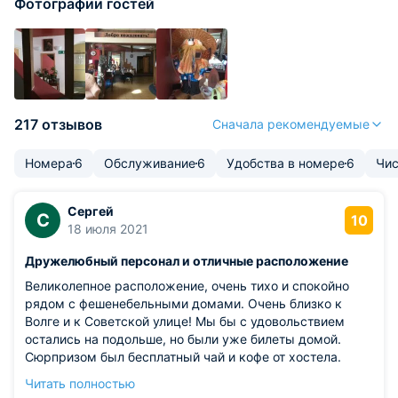
Фотографии гостей
217 отзывов
Сначала рекомендуемые
Номера
6
Обслуживание
6
Удобства в номере
6
Чис
Сергей
С
10
18 июля 2021
Дружелюбный персонал и отличные расположение
Великолепное расположение, очень тихо и спокойно
рядом с фешенебельными домами. Очень близко к
Волге и к Советской улице! Мы бы с удовольствием
остались на подольше, но были уже билеты домой.
Сюрпризом был бесплатный чай и кофе от хостела.
Менеджер Ольга очень предупредительна и любезна
Читать полностью
была с нами, разместила багаж, когда мы пошли гулять