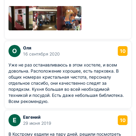
по городу и предупредила сменщицу. Большое спасибо!
Из недостатков: к сожалению, была авария на
водопроводе, но тут хостел не при чем.
Оля
О
10
16 сентября 2020
Уже не раз останавливаюсь в этом хостеле, и всем
довольна. Расположение хорошее, есть парковка. В
общих номерах кристальная чистота, персоналу
отдельное спасибо, они качественно следят за
порядком. Кухня большая во всей необходимой
техникой и посудой. Есть даже небольшая библиотека.
Всем рекомендую.
Евгений
Е
10
29 июня 2019
В Кострому ездили на пару дней, решили посмотреть