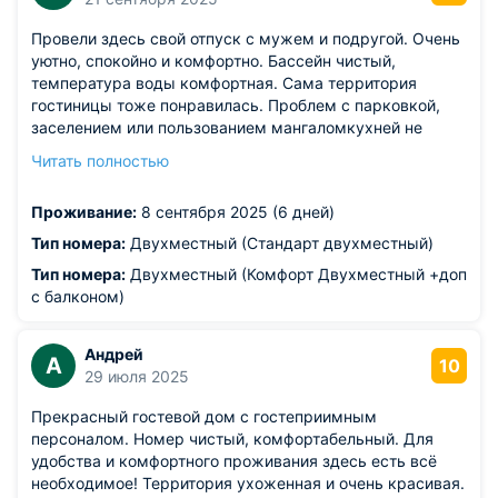
Провели здесь свой отпуск с мужем и подругой. Очень
уютно, спокойно и комфортно. Бассейн чистый,
температура воды комфортная. Сама территория
гостиницы тоже понравилась. Проблем с парковкой,
заселением или пользованием мангаломкухней не
было. Встретила очень милая девушка, все рассказала,
Читать полностью
показала и была на связи в любое время Трансфер на
море был стабильным, но мы предпочитали пешую
Проживание:
8 сентября 2025 (6 дней)
прогулку, тем более, что по дороге много магазинчиков,
кафе и лавок с сувенирами. Путь проходил незаметно:)
Тип номера:
Двухместный (Стандарт двухместный)
Номер чистый, просторный и очень милый балкон с
Тип номера:
Двухместный (Комфорт Двухместный +доп
местом для отдыха на свежем воздухе. Обязательно
с балконом)
вернёмся в следующем году
Андрей
А
10
29 июля 2025
Прекрасный гостевой дом с гостеприимным
персоналом. Номер чистый, комфортабельный. Для
удобства и комфортного проживания здесь есть всё
необходимое! Территория ухоженная и очень красивая.