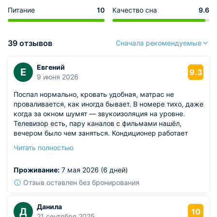
Питание
10
Качество сна
9.6
39 отзывов
Сначала рекомендуемые
Евгений
Е
9.3
9 июня 2026
Поспал нормально, кровать удобная, матрас не
проваливается, как иногда бывает. В номере тихо, даже
когда за окном шумят — звукоизоляция на уровне.
Телевизор есть, пару каналов с фильмами нашёл,
вечером было чем заняться. Кондиционер работает
чётко, за пару минут охлаждает комнату до
Читать полностью
комфортной температуры.
Из недостатков: wiFi иногда подвисает, особенно
Проживание:
7 мая 2026 (6 дней)
вечером, когда все гости онлайн.
Отзыв оставлен без бронирования
Данила
Д
10
21 сентября 2025