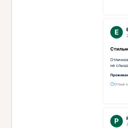
Е
Стильно
Отличное
не слыша
Проживан
Отзыв о
Р