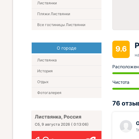
Листвянки
Пляжи Листвянки
Все гостиницы Листвянки
Р
9.6
О городе
н
Листвянка
Расположен
История
Отдых
Чистота
Фотогалерея
76 отзы
Листвянка, Россия
О
Сб, 9 августа 2026
(
0:13:07
)
1