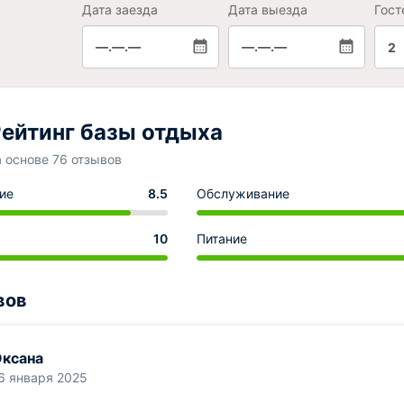
Дата заезда
Дата выезда
Гост
—.—.—
—.—.—
2
ейтинг базы отдыха
а основе 76 отзывов
ие
8.5
Обслуживание
10
Питание
вов
ксана
6 января 2025