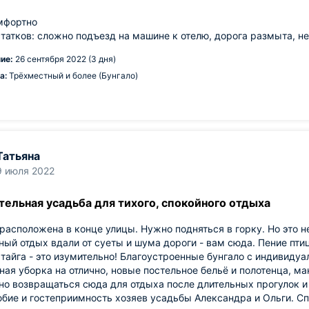
мфортно
татков: сложно подъезд на машине к отелю, дорога размыта, не
ие:
26 сентября 2022 (3 дня)
а:
Трёхместный и более (Бунгало)
Татьяна
9 июля 2022
тельная усадьба для тихого, спокойного отдыха
расположена в конце улицы. Нужно подняться в горку. Но это н
ный отдых вдали от суеты и шума дороги - вам сюда. Пение пти
тайга - это изумительно! Благоустроенные бунгало с индивиду
ая уборка на отлично, новые постельное бельё и полотенца, ман
о возвращаться сюда для отдыха после длительных прогулок и 
ие и гостеприимность хозяев усадьбы Александра и Ольги. Сп