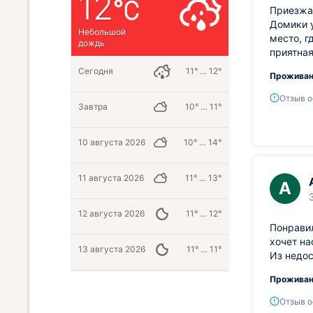
12
Приезжал
Домики у
Небольшой
место, г
дождь
приятная
Сегодня
11° … 12°
Проживан
Отзыв о
Завтра
10° … 11°
10 августа 2026
10° … 14°
11 августа 2026
11° … 13°
А
12 августа 2026
11° … 12°
Понравил
хочет на
13 августа 2026
11° … 11°
Из недос
Проживан
Отзыв о