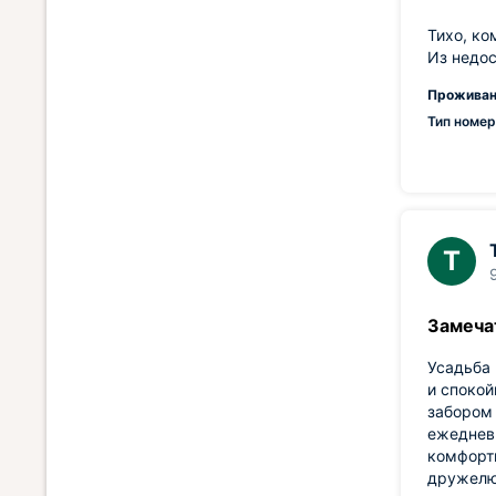
Тихо, ко
Из недос
Проживан
Тип номер
Т
Замеча
Усадьба 
и спокой
забором 
ежедневн
комфортн
дружелюб