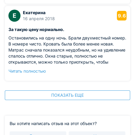
Екатерина
Е
9.6
16 апреля 2018
За такую цену нормально.
Остановились на одну ночь. Брали двухместный номер.
В номере чисто. Кровать была более менее новая.
Матрас сначала показался неудобным, но на удивление
спалось отлично. Окна старые, полностью не
открываются, можно только приоткрыть, чтобы
щелочка была через недостающий штапик. Мы были
Читать полностью
весной, когда еще не очень жарко - поэтому нам
наверное повезло, потому что летом там будет
наверное очень жарко и душно. Большое количество
приезжих сначала немного смущало, но дискомфорта
ПОКАЗАТЬ ЕЩЕ
они не доставляли. В целом за такие деньги все
отлично, т.к. целью было просто переночевать.
Из недостатков: много приезжих. Когда приехали на
своей машине и оставили около хостела - с нас взяли
еще за стоянку, так как на территории хостела
Вы хотите написать отзыв на этот объект?
находится стоянка. Это было неожиданностью, но не
критично. Возможно это было указано в условия, а мы