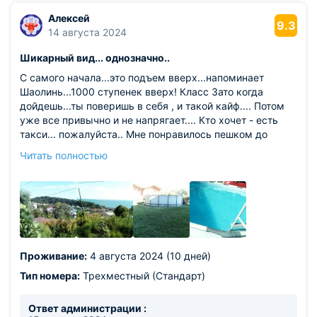
Алексей
9.3
14 августа 2024
Шикарный вид... однозначно..
С самого начала...это подъем вверх...напоминает
Шаолинь...1000 ступенек вверх! Класс Зато когда
дойдешь...ты поверишь в себя , и такой кайф.... Потом
уже все привычно и не напрягает.... Кто хочет - есть
такси... пожалуйста.. Мне понравилось пешком до
пляжа... Подруга ездила
Читать полностью
Из недостатков: до замечаний ли за такую сумму... И
пляж рядом
Проживание:
4 августа 2024 (10 дней)
Тип номера:
Трехместный (Стандарт)
Ответ администрации :