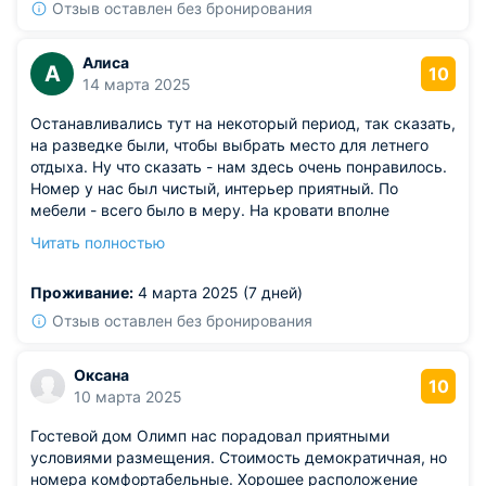
Отзыв оставлен без бронирования
Алиса
А
10
14 марта 2025
Останавливались тут на некоторый период, так сказать,
на разведке были, чтобы выбрать место для летнего
отдыха. Ну что сказать - нам здесь очень понравилось.
Номер у нас был чистый, интерьер приятный. По
мебели - всего было в меру. На кровати вполне
удобный матрас, постельное белье предоставили
Читать полностью
чистое. Была кухня, поэтому пару раз готовили
самостоятельно. В остальное время питались в разных
Проживание:
4 марта 2025 (7 дней)
кафе. Итог: решили больше не рассматривать никакие
места, летом приедем сюда однозначно.
Отзыв оставлен без бронирования
Оксана
10
10 марта 2025
Гостевой дом Олимп нас порадовал приятными
условиями размещения. Стоимость демократичная, но
номера комфортабельные. Хорошее расположение