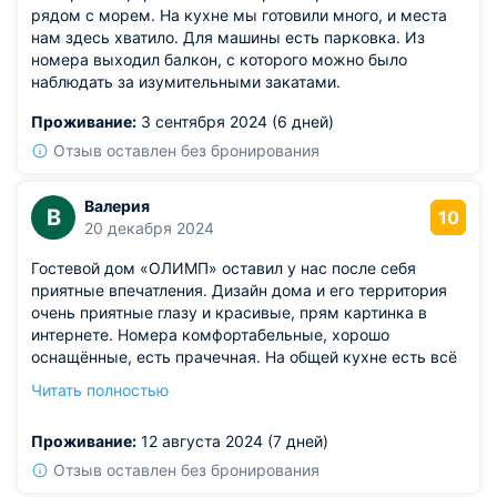
рядом с морем. На кухне мы готовили много, и места
нам здесь хватило. Для машины есть парковка. Из
номера выходил балкон, с которого можно было
наблюдать за изумительными закатами.
Проживание:
3 сентября 2024 (6 дней)
Отзыв оставлен без бронирования
Валерия
В
10
20 декабря 2024
Гостевой дом «ОЛИМП» оставил у нас после себя
приятные впечатления. Дизайн дома и его территория
очень приятные глазу и красивые, прям картинка в
интернете. Номера комфортабельные, хорошо
оснащённые, есть прачечная. На общей кухне есть всё
необходимое, чтобы приготовить ваши любимые блюда,
Читать полностью
мы очень активно пользовались мангалом, когда если
не на отдыхе. Мы очень много времени проводи в
Проживание:
12 августа 2024 (7 дней)
бассейне под солнышком.
Отзыв оставлен без бронирования