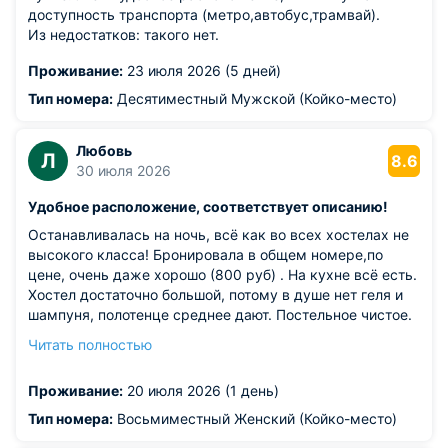
доступность транспорта (метро,автобус,трамвай).
Из недостатков: такого нет.
Проживание:
23 июля 2026 (5 дней)
Тип номера:
Десятиместный Мужской (Койко-место)
Любовь
Л
8.6
30 июля 2026
Удобное расположение, соответствует описанию!
Останавливалась на ночь, всё как во всех хостелах не
высокого класса! Бронировала в общем номере,по
цене, очень даже хорошо (800 руб) . На кухне всё есть.
Хостел достаточно большой, потому в душе нет геля и
шампуня, полотенце среднее дают. Постельное чистое.
От трёх вокзалов недалеко пешком!!! Метро через
Читать полностью
дорогу от хостела!Администратор знает свое дело на
отлично!
Проживание:
20 июля 2026 (1 день)
Тип номера:
Восьмиместный Женский (Койко-место)