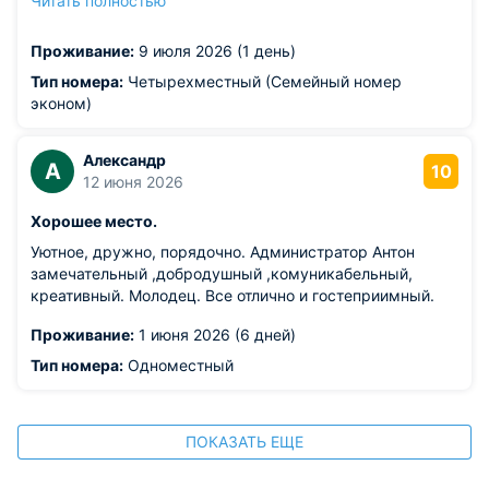
Читать полностью
Из недостатков: в душевой не очень чисто. Особенно
поразила душевая кабина. Тумбочки и изголовье
Проживание:
9 июля 2026 (1 день)
кровати в номере в каких-то пятнах.
Тип номера:
Четырехместный (Семейный номер
эконом)
Александр
А
10
12 июня 2026
Хорошее место.
Уютное, дружно, порядочно. Администратор Антон
замечательный ,добродушный ,комуникабельный,
креативный. Молодец. Все отлично и гостеприимный.
Проживание:
1 июня 2026 (6 дней)
Тип номера:
Одноместный
ПОКАЗАТЬ ЕЩЕ