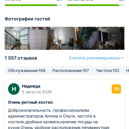
Фотографии гостей
1 557 отзывов
Сначала рекомендуемые
Обслуживание
198
Расположение
197
Чистота
192
Н
Надежда
Н
10
5 августа 2026
Очень уютный хостел.
Доброжелательность ,профессионализм
администраторов Антона и Ольги, чистота в
хостеле,удобные кровати,наличие посуды на
кухне.Очень удобное расположение,пятиминутная