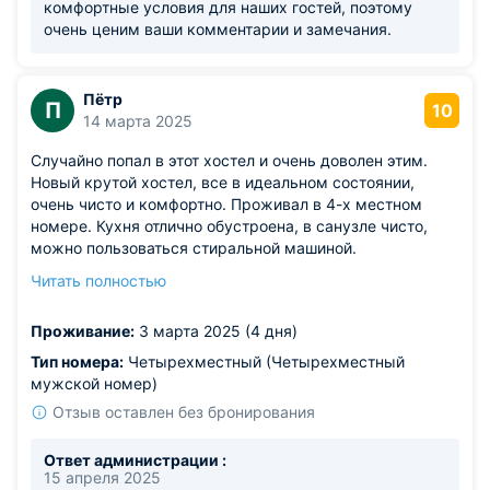
комфортные условия для наших гостей, поэтому
очень ценим ваши комментарии и замечания.
Пётр
П
10
14 марта 2025
Случайно попал в этот хостел и очень доволен этим.
Новый крутой хостел, все в идеальном состоянии,
очень чисто и комфортно. Проживал в 4-х местном
номере. Кухня отлично обустроена, в санузле чисто,
можно пользоваться стиральной машиной.
Понравилась большая комната отдыха с лаунж зоной.
Читать полностью
Персонал отзывчивый, очень приятные
администраторы и отношение к гостям супер. Соседи
Проживание:
3 марта 2025 (4 дня)
были хорошие, с некоторыми даже успел подружиться.
Тип номера:
Четырехместный (Четырехместный
мужской номер)
Отзыв оставлен без бронирования
Ответ администрации :
15 апреля 2025