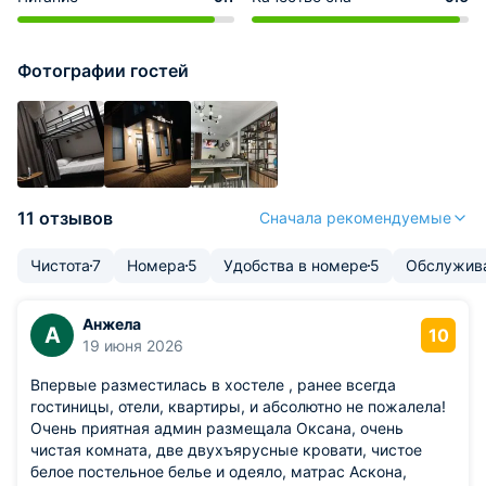
Фотографии гостей
11 отзывов
Сначала рекомендуемые
Чистота
7
Номера
5
Удобства в номере
5
Обслужив
Анжела
А
10
19 июня 2026
Впервые разместилась в хостеле , ранее всегда
гостиницы, отели, квартиры, и абсолютно не пожалела!
Очень приятная админ размещала Оксана, очень
чистая комната, две двухъярусные кровати, чистое
белое постельное белье и одеяло, матрас Аскона,