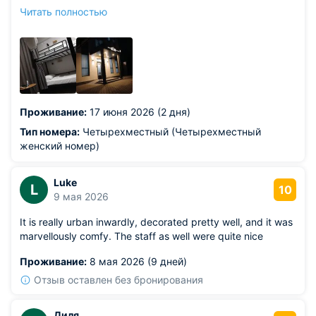
подушка все удобное и комфортное для сна. Душевые
Читать полностью
кабинки и туалет все чистое, влажная уборка делается
как я поняла каждый день, я проживала два дня.
Интерьер современный, уютный, есть хол с
диванчиками , плазма большая, настолки и автомат с
кофе, холодильник с напитками. Буду в Нальчике, снова
заселюсь сюда.
Из недостатков: понравилось всё
Проживание:
17 июня 2026 (2 дня)
Тип номера:
Четырехместный (Четырехместный
женский номер)
Luke
L
10
9 мая 2026
It is really urban inwardly, decorated pretty well, and it was
marvellously comfy. The staff as well were quite nice
Проживание:
8 мая 2026 (9 дней)
Отзыв оставлен без бронирования
Диля