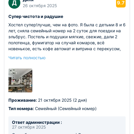
Д
9.7
26 октября 2025
Супер чистота и радушие
Хостел супер!лучше, чем на фото. Я была с детьми 8 и 6
лет, сняла семейный номер на 2 суток для поездки на
эльбрус. Постель и подушки мягкие, свежие, дали 2
полотенца, фумигатор на случай комаров, всё
новенькое, есть кофе автомат и витрина с перекусом,
администраторы прекрасны.
Читать полностью
Из недостатков: кто-то курил в туалете. Но это не вина
хостела, так как везде висят таблички, что у них не
курят.
Проживание:
21 октября 2025 (2 дня)
Тип номера:
Семейный (Семейный номер)
Ответ администрации :
27 октября 2025